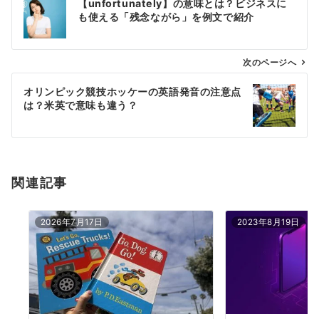
【unfortunately】の意味とは？ビジネスに
稿
も使える「残念ながら」を例文で紹介
ナ
ビ
ゲ
次のページへ
ー
オリンピック競技ホッケーの英語発音の注意点
シ
は？米英で意味も違う？
ョ
ン
関連記事
2026年7月17日
2023年8月19日