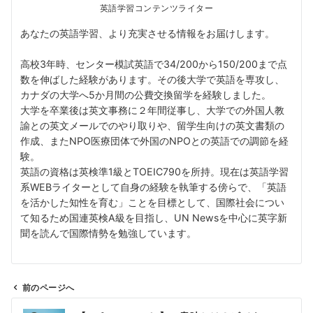
英語学習コンテンツライター
あなたの英語学習、より充実させる情報をお届けします。
高校3年時、センター模試英語で34/200から150/200まで点
数を伸ばした経験があります。その後大学で英語を専攻し、
カナダの大学へ5か月間の公費交換留学を経験しました。
大学を卒業後は英文事務に２年間従事し、大学での外国人教
諭との英文メールでのやり取りや、留学生向けの英文書類の
作成、またNPO医療団体で外国のNPOとの英語での調節を経
験。
英語の資格は英検準1級とTOEIC790を所持。現在は英語学習
系WEBライターとして自身の経験を執筆する傍らで、「英語
を活かした知性を育む」ことを目標として、国際社会につい
て知るため国連英検A級を目指し、UN Newsを中心に英字新
聞を読んで国際情勢を勉強しています。
前のページへ
投