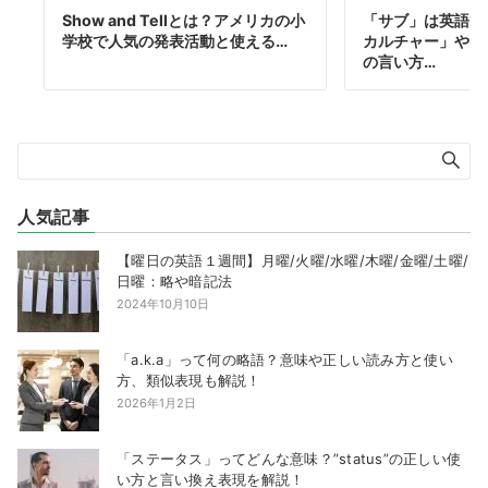
Show and Tellとは？アメリカの小
「サブ」は英語で
学校で人気の発表活動と使える…
カルチャー」や「
の言い方…
人気記事
【曜日の英語１週間】月曜/火曜/水曜/木曜/金曜/土曜/
日曜：略や暗記法
2024年10月10日
「a.k.a」って何の略語？意味や正しい読み方と使い
方、類似表現も解説！
2026年1月2日
「ステータス」ってどんな意味？”status”の正しい使
い方と言い換え表現を解説！