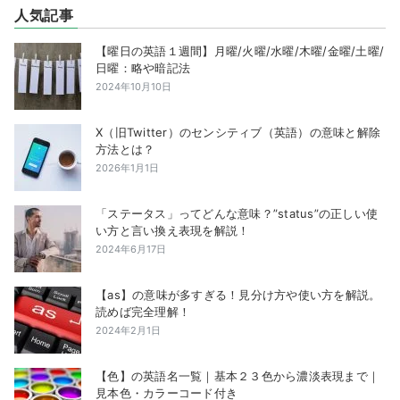
人気記事
【曜日の英語１週間】月曜/火曜/水曜/木曜/金曜/土曜/
日曜：略や暗記法
2024年10月10日
X（旧Twitter）のセンシティブ（英語）の意味と解除
方法とは？
2026年1月1日
「ステータス」ってどんな意味？”status”の正しい使
い方と言い換え表現を解説！
2024年6月17日
【as】の意味が多すぎる！見分け方や使い方を解説。
読めば完全理解！
2024年2月1日
【色】の英語名一覧｜基本２３色から濃淡表現まで｜
見本色・カラーコード付き