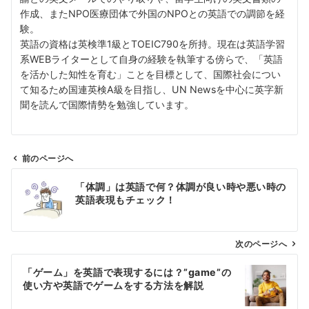
作成、またNPO医療団体で外国のNPOとの英語での調節を経
験。
英語の資格は英検準1級とTOEIC790を所持。現在は英語学習
系WEBライターとして自身の経験を執筆する傍らで、「英語
を活かした知性を育む」ことを目標として、国際社会につい
て知るため国連英検A級を目指し、UN Newsを中心に英字新
聞を読んで国際情勢を勉強しています。
前のページへ
投
「体調」は英語で何？体調が良い時や悪い時の
稿
英語表現もチェック！
ナ
ビ
ゲ
次のページへ
ー
「ゲーム」を英語で表現するには？”game”の
シ
使い方や英語でゲームをする方法を解説
ョ