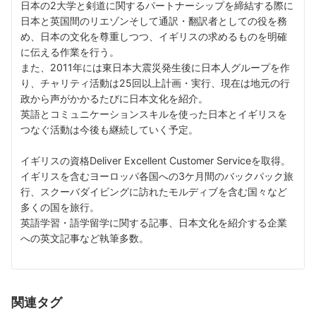
日本の2大学と剣道に関するパートナーシップを締結する際に
日本と英国間のリエゾンそして通訳・翻訳者としての役を務
め、日本の文化を尊重しつつ、イギリスの求めるものを明確
に伝える作業を行う。
また、2011年には東日本大震災発生後に日本人グループを作
り、チャリティ活動は25回以上計画・実行、現在は地元の行
政から声がかかるたびに日本文化を紹介。
英語とコミュニケーションスキルを使った日本とイギリスを
つなぐ活動は今後も継続していく予定。
イギリスの資格Deliver Excellent Customer Serviceを取得。
イギリスを含むヨーロッパ各国への3ケ月間のバックパック旅
行、スクーバダイビングに訪れたモルディブを含む国々など
多くの国を旅行。
英語学習・語学留学に関する記事、日本文化を紹介する企業
への英文記事など執筆多数。
関連タグ