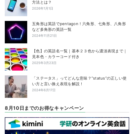
方法とは？
2026年1月1日
五角形は英語でpentagon！六角形、七角形、八角形
など多角形の英語一覧
2024年11月21日
【色】の英語名一覧｜基本２３色から濃淡表現まで｜
見本色・カラーコード付き
2025年3月23日
「ステータス」ってどんな意味？”status”の正しい使
い方と言い換え表現を解説！
2024年6月17日
8月10日までのお得なキャンペーン