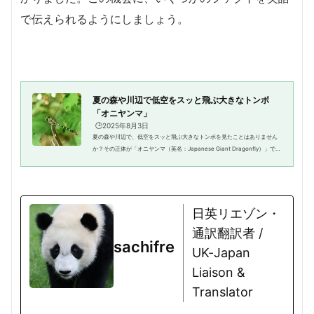
で伝えられるようにしましょう。
夏の森や川辺で低空をスッと飛ぶ大きなトンボ
「オニヤンマ」
🕒️2025年8月3日
夏の森や川辺で、低空をスッと飛ぶ大きなトンボを見たことはありません
か？その正体が「オニヤンマ（英名：Japanese Giant Dragonfly）」で
す。今回は一緒に「オニヤンマ」の魅力を探ってみましょう！オニヤンマ
の基本情報 オニヤンマ（学名：An...
日英リエゾン・
通訳翻訳者 /
sachifre
UK-Japan
Liaison &
Translator