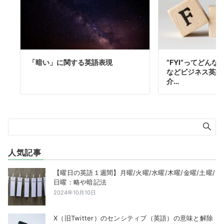
「暗い」に関する英語表現
”FYI”ってどんな
などビジネス英語
介…
人気記事
【曜日の英語１週間】月曜/火曜/水曜/木曜/金曜/土曜/
日曜：略や暗記法
2024年10月10日
X（旧Twitter）のセンシティブ（英語）の意味と解除