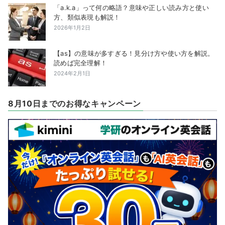
「a.k.a」って何の略語？意味や正しい読み方と使い
方、類似表現も解説！
2026年1月2日
【as】の意味が多すぎる！見分け方や使い方を解説。
読めば完全理解！
2024年2月1日
8月10日までのお得なキャンペーン