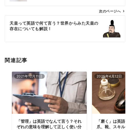
ビ
ゲ
次のページへ
ー
天皇って英語で何て言う？世界からみた天皇の
シ
存在についても解説！
ョ
ン
関連記事
2021年12月11日
2025年4月12日
「管理」は英語でなんて言う？それ
「磨く」は英語で
ぞれの意味を理解して正しく使い分
爪、靴、スキルな