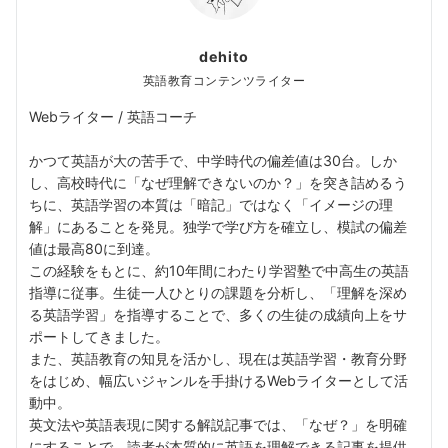
dehito
英語教育コンテンツライター
Webライター / 英語コーチ
かつて英語が大の苦手で、中学時代の偏差値は30台。しか
し、高校時代に「なぜ理解できないのか？」を突き詰めるう
ちに、英語学習の本質は「暗記」ではなく「イメージの理
解」にあることを発見。独学で学び方を確立し、模試の偏差
値は最高80に到達。
この経験をもとに、約10年間にわたり学習塾で中高生の英語
指導に従事。生徒一人ひとりの課題を分析し、「理解を深め
る英語学習」を指導することで、多くの生徒の成績向上をサ
ポートしてきました。
また、英語教育の知見を活かし、現在は英語学習・教育分野
をはじめ、幅広いジャンルを手掛けるWebライターとして活
動中。
英文法や英語表現に関する解説記事では、「なぜ？」を明確
にすることで、読者が本質的に英語を理解できる記事を提供