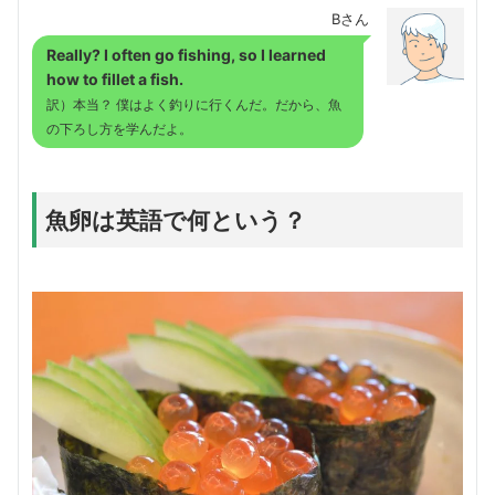
Bさん
Really? I often go fishing, so I learned
how to fillet a fish.
訳）本当？ 僕はよく釣りに行くんだ。だから、魚
の下ろし方を学んだよ。
魚卵は英語で何という？