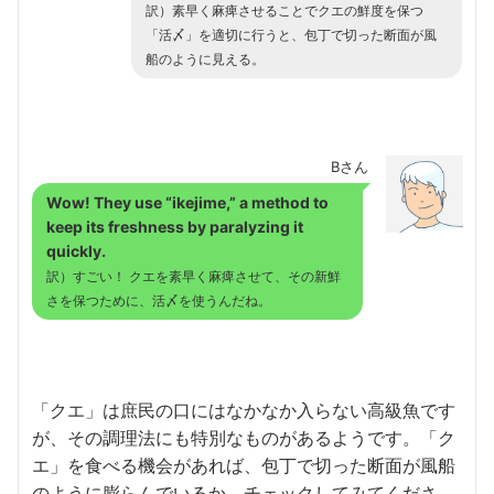
訳）素早く麻痺させることでクエの鮮度を保つ
「活〆」を適切に行うと、包丁で切った断面が風
船のように見える。
Bさん
Wow! They use “ikejime,” a method to
keep its freshness by paralyzing it
quickly.
訳）すごい！ クエを素早く麻痺させて、その新鮮
さを保つために、活〆を使うんだね。
「クエ」は庶民の口にはなかなか入らない高級魚です
が、その調理法にも特別なものがあるようです。「ク
エ」を食べる機会があれば、包丁で切った断面が風船
のように膨らんでいるか、チェックしてみてくださ