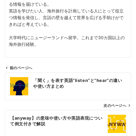
る情報を届けている。
英語を学びたい人、海外旅行を計画している人にとって役立
つ情報を発信し、言語の壁を越えて世界を広げる手助けがで
きればと考えている。
大学時代にニュージーランドへ留学。これまで30カ国以上の
海外旅行経験。
前のページへ
投
「聞く」を表す英語”listen”と”hear”の違い
稿
や使い方まとめ
ナ
ビ
ゲ
次のページへ
ー
【anyway】の意味や使い方や英語表現につい
シ
て例文付きで解説
ョ