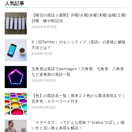
人気記事
【曜日の英語１週間】月曜/火曜/水曜/木曜/金曜/土曜/
日曜：略や暗記法
2024年10月10日
X（旧Twitter）のセンシティブ（英語）の意味と解除
方法とは？
2026年1月1日
五角形は英語でpentagon！六角形、七角形、八角形
など多角形の英語一覧
2024年11月21日
【色】の英語名一覧｜基本２３色から濃淡表現まで｜
見本色・カラーコード付き
2025年3月23日
「ステータス」ってどんな意味？”status”の正しい使
い方と言い換え表現を解説！