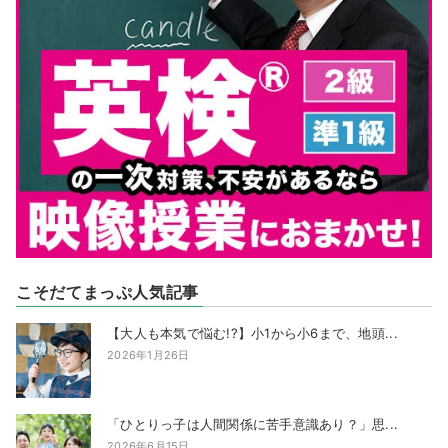
こそだてまっぷ人気記事
【大人も本気で悩む!?】小1から小6まで、地頭...
2026年1月26日
「ひとりっ子は人間関係に苦手意識あり？」思...
2026年6月15日