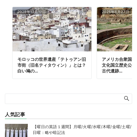
2025年12月12日
2025年6月27日
モロッコの世界遺産「テトゥアン旧
アメリカ合衆国の
市街（旧名ティタウィン）」とは？
文化国立歴史公園
白い鳩の…
古代遺跡…
人気記事
【曜日の英語１週間】月曜/火曜/水曜/木曜/金曜/土曜/
日曜：略や暗記法