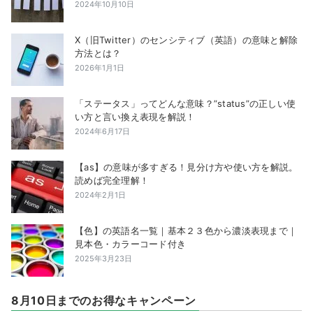
2024年10月10日
X（旧Twitter）のセンシティブ（英語）の意味と解除
方法とは？
2026年1月1日
「ステータス」ってどんな意味？”status”の正しい使
い方と言い換え表現を解説！
2024年6月17日
【as】の意味が多すぎる！見分け方や使い方を解説。
読めば完全理解！
2024年2月1日
【色】の英語名一覧｜基本２３色から濃淡表現まで｜
見本色・カラーコード付き
2025年3月23日
8月10日までのお得なキャンペーン