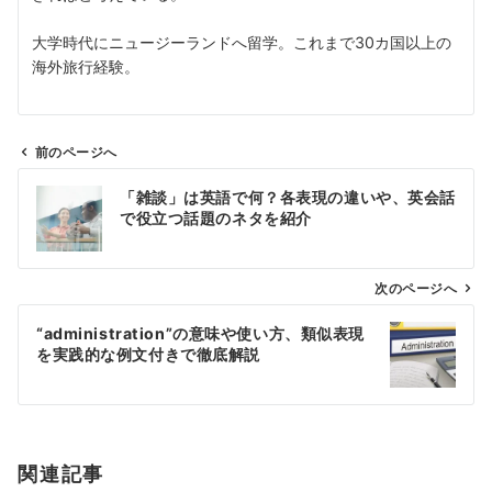
大学時代にニュージーランドへ留学。これまで30カ国以上の
海外旅行経験。
前のページへ
投
「雑談」は英語で何？各表現の違いや、英会話
稿
で役立つ話題のネタを紹介
ナ
ビ
ゲ
次のページへ
ー
“administration”の意味や使い方、類似表現
シ
を実践的な例文付きで徹底解説
ョ
ン
関連記事