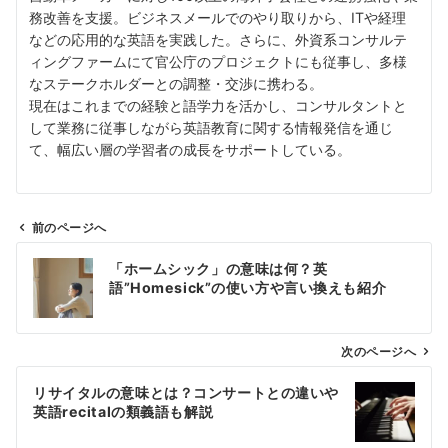
務改善を支援。ビジネスメールでのやり取りから、ITや経理
などの応用的な英語を実践した。さらに、外資系コンサルテ
ィングファームにて官公庁のプロジェクトにも従事し、多様
なステークホルダーとの調整・交渉に携わる。
現在はこれまでの経験と語学力を活かし、コンサルタントと
して業務に従事しながら英語教育に関する情報発信を通じ
て、幅広い層の学習者の成長をサポートしている。
前のページへ
投
「ホームシック」の意味は何？英
稿
語”Homesick”の使い方や言い換えも紹介
ナ
ビ
ゲ
次のページへ
ー
リサイタルの意味とは？コンサートとの違いや
シ
英語recitalの類義語も解説
ョ