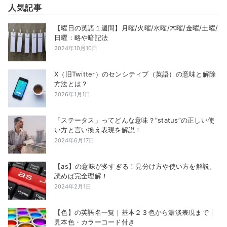
人気記事
【曜日の英語１週間】月曜/火曜/水曜/木曜/金曜/土曜/
日曜：略や暗記法
2024年10月10日
X（旧Twitter）のセンシティブ（英語）の意味と解除
方法とは？
2026年1月1日
「ステータス」ってどんな意味？”status”の正しい使
い方と言い換え表現を解説！
2024年6月17日
【as】の意味が多すぎる！見分け方や使い方を解説。
読めば完全理解！
2024年2月1日
【色】の英語名一覧｜基本２３色から濃淡表現まで｜
見本色・カラーコード付き