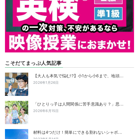
こそだてまっぷ人気記事
【大人も本気で悩む!?】小1から小6まで、地頭...
2026年1月26日
「ひとりっ子は人間関係に苦手意識あり？」思...
2026年6月15日
材料は4つだけ！簡単にできる割れないシャボ...
2023年5月14日