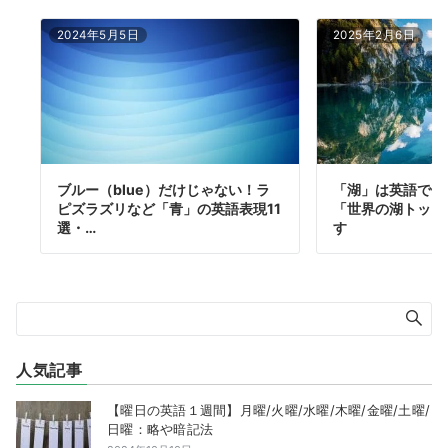
2024年5月5日
2025年2月6日
ブルー（blue）だけじゃない！ラ
「湖」は英語で何
ピズラズリなど「青」の英語表現11
「世界の湖トップ
選・…
す
人気記事
【曜日の英語１週間】月曜/火曜/水曜/木曜/金曜/土曜/
日曜：略や暗記法