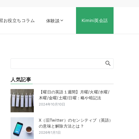
習お役立ちコラム
Kimini英会話
体験談
人気記事
【曜日の英語１週間】月曜/火曜/水曜/
木曜/金曜/土曜/日曜：略や暗記法
2024年10月10日
X（旧Twitter）のセンシティブ（英語）
の意味と解除方法とは？
2026年1月1日