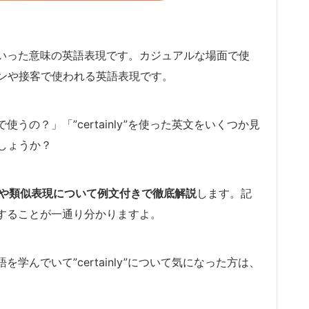
す」といった意味の英語表現です。カジュアルな場面で使
ンや接客で使われる英語表現です。
で使うの？」「”certainly”を使った英文をいくつか見
しょうか？
、発音や類似表現について例文付きで徹底解説
します。記
”に関することが一通り分かりますよ。
語を学んでいて”certainly”について気になった方は、
。