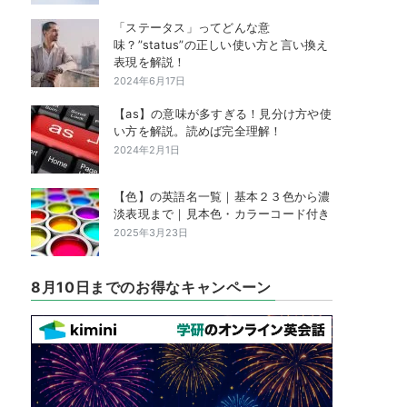
「ステータス」ってどんな意
味？”status”の正しい使い方と言い換え
表現を解説！
2024年6月17日
【as】の意味が多すぎる！見分け方や使
い方を解説。読めば完全理解！
2024年2月1日
【色】の英語名一覧｜基本２３色から濃
淡表現まで｜見本色・カラーコード付き
2025年3月23日
8月10日までのお得なキャンペーン