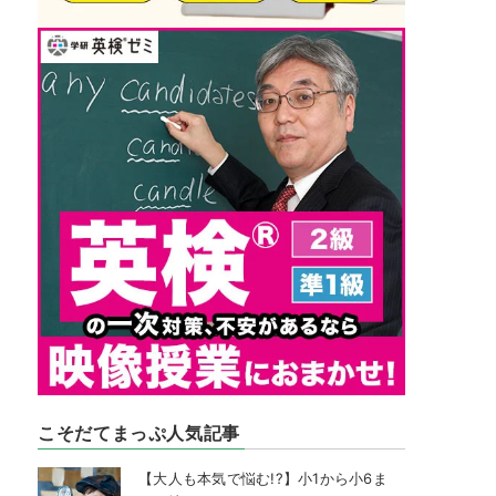
こそだてまっぷ人気記事
【大人も本気で悩む!?】小1から小6ま