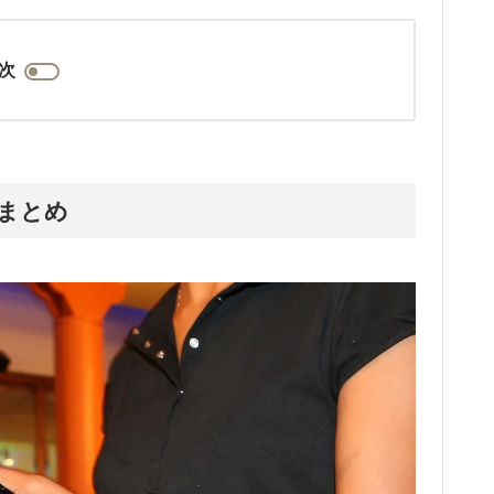
次
音まとめ