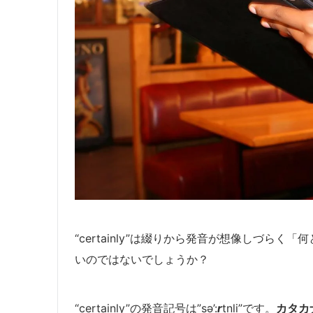
“certainly”は綴りから発音が想像しづら
いのではないでしょうか？
“certainly”の発音記号は”sə’:
r
tnli”です。
カタカ