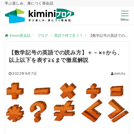
学ぶ楽しみ、身につく英会話
Menu
Kimini英会話
ブログ
英語で何て言う？
【数学記号の英語での読み方】＋－×÷から、以上以下を表す≧≦まで徹底解説
【数学記号の英語での読み方】＋－×÷から、
以上以下を表す≧≦まで徹底解説
2022年9月7日
dehito