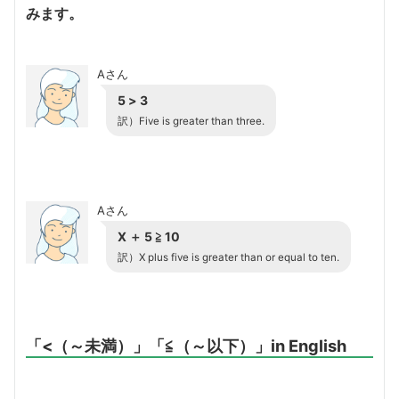
みます。
Aさん
5 > 3
訳）Five is greater than three.
Aさん
X ＋ 5 ≧ 10
訳）X plus five is greater than or equal to ten.
「<（～未満）」「≦（～以下）」in English