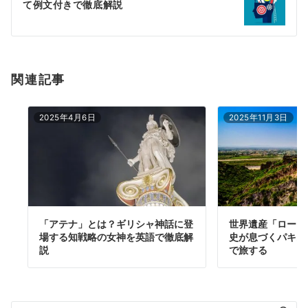
て例文付きで徹底解説
ョ
ン
関連記事
2025年4月6日
2025年11月3日
「アテナ」とは？ギリシャ神話に登
世界遺産「ロータ
場する知戦略の女神を英語で徹底解
史が息づくパキス
説
で旅する