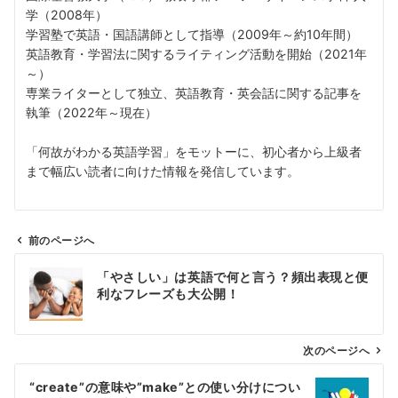
学（2008年）
学習塾で英語・国語講師として指導（2009年～約10年間）
英語教育・学習法に関するライティング活動を開始（2021年
～）
専業ライターとして独立、英語教育・英会話に関する記事を
執筆（2022年～現在）
「何故がわかる英語学習」をモットーに、初心者から上級者
まで幅広い読者に向けた情報を発信しています。
前のページへ
投
「やさしい」は英語で何と言う？頻出表現と便
稿
利なフレーズも大公開！
ナ
ビ
ゲ
次のページへ
ー
“create”の意味や”make”との使い分けについ
シ