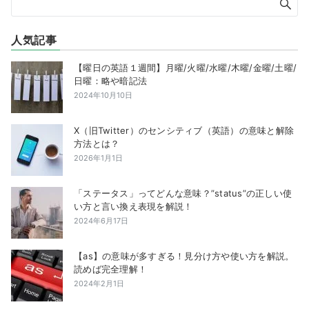
人気記事
【曜日の英語１週間】月曜/火曜/水曜/木曜/金曜/土曜/
日曜：略や暗記法
2024年10月10日
X（旧Twitter）のセンシティブ（英語）の意味と解除
方法とは？
2026年1月1日
「ステータス」ってどんな意味？”status”の正しい使
い方と言い換え表現を解説！
2024年6月17日
【as】の意味が多すぎる！見分け方や使い方を解説。
読めば完全理解！
2024年2月1日