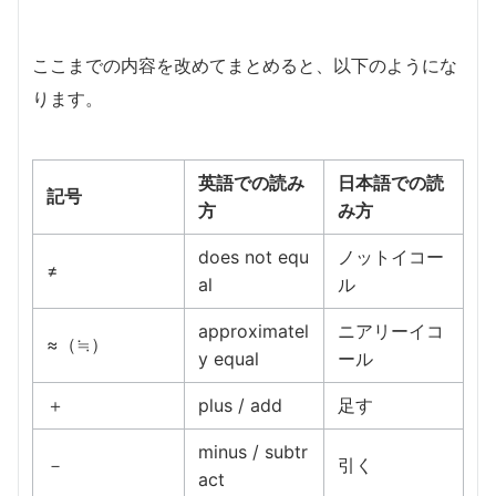
ここまでの内容を改めてまとめると、以下のようにな
ります。
英語での読み
日本語での読
記号
方
み方
does not equ
ノットイコー
≠
al
ル
approximatel
ニアリーイコ
≈（≒）
y equal
ール
＋
plus / add
足す
minus / subtr
－
引く
act