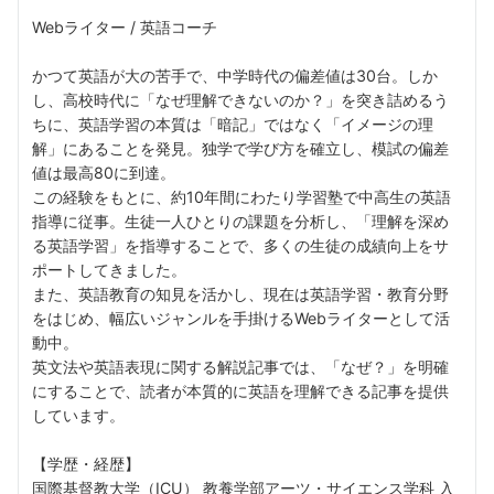
Webライター / 英語コーチ
かつて英語が大の苦手で、中学時代の偏差値は30台。しか
し、高校時代に「なぜ理解できないのか？」を突き詰めるう
ちに、英語学習の本質は「暗記」ではなく「イメージの理
解」にあることを発見。独学で学び方を確立し、模試の偏差
値は最高80に到達。
この経験をもとに、約10年間にわたり学習塾で中高生の英語
指導に従事。生徒一人ひとりの課題を分析し、「理解を深め
る英語学習」を指導することで、多くの生徒の成績向上をサ
ポートしてきました。
また、英語教育の知見を活かし、現在は英語学習・教育分野
をはじめ、幅広いジャンルを手掛けるWebライターとして活
動中。
英文法や英語表現に関する解説記事では、「なぜ？」を明確
にすることで、読者が本質的に英語を理解できる記事を提供
しています。
【学歴・経歴】
国際基督教大学（ICU） 教養学部アーツ・サイエンス学科 入