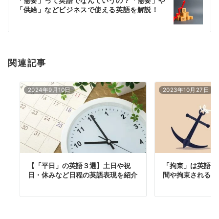
「需要」って英語でなんていうの？「需要」や
シ
「供給」などビジネスで使える英語を解説！
ョ
ン
関連記事
2024年9月10日
2023年10月27日
【「平日」の英語３選】土日や祝
「拘束」は英語で
日・休みなど日程の英語表現を紹介
間や拘束されるの