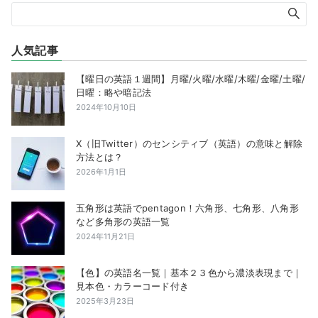
人気記事
【曜日の英語１週間】月曜/火曜/水曜/木曜/金曜/土曜/
日曜：略や暗記法
2024年10月10日
X（旧Twitter）のセンシティブ（英語）の意味と解除
方法とは？
2026年1月1日
五角形は英語でpentagon！六角形、七角形、八角形
など多角形の英語一覧
2024年11月21日
【色】の英語名一覧｜基本２３色から濃淡表現まで｜
見本色・カラーコード付き
2025年3月23日