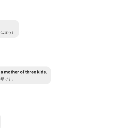
今は違う）
 a mother of three kids.
の母です。