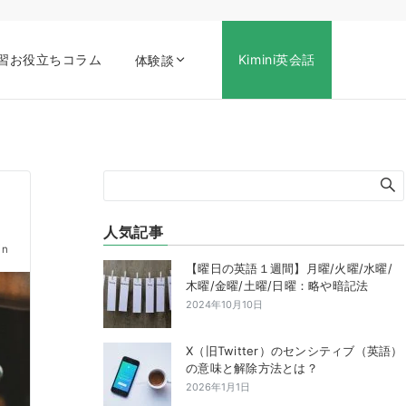
習お役立ちコラム
Kimini英会話
体験談
人気記事
in
【曜日の英語１週間】月曜/火曜/水曜/
木曜/金曜/土曜/日曜：略や暗記法
2024年10月10日
X（旧Twitter）のセンシティブ（英語）
の意味と解除方法とは？
2026年1月1日