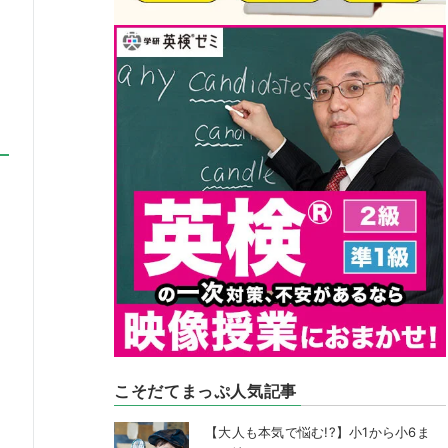
こそだてまっぷ人気記事
【大人も本気で悩む!?】小1から小6ま