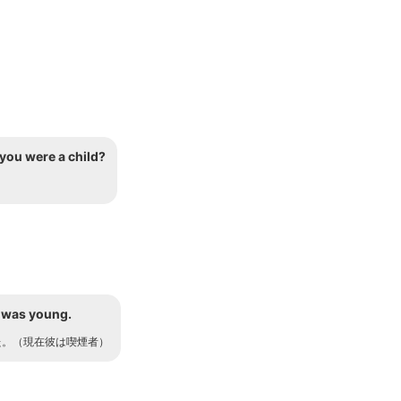
you were a child?
e was young.
た。（現在彼は喫煙者）