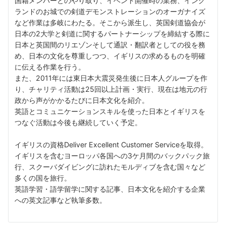
国籍メンバーとのやり取り、イベント開催時の業務、イング
ランドのお城での剣道デモンストレーションのオーガナイズ
など作業は多岐にわたる。そこから派生し、英国剣道協会が
日本の2大学と剣道に関するパートナーシップを締結する際に
日本と英国間のリエゾンそして通訳・翻訳者としての役を務
め、日本の文化を尊重しつつ、イギリスの求めるものを明確
に伝える作業を行う。
また、2011年には東日本大震災発生後に日本人グループを作
り、チャリティ活動は25回以上計画・実行、現在は地元の行
政から声がかかるたびに日本文化を紹介。
英語とコミュニケーションスキルを使った日本とイギリスを
つなぐ活動は今後も継続していく予定。
イギリスの資格Deliver Excellent Customer Serviceを取得。
イギリスを含むヨーロッパ各国への3ケ月間のバックパック旅
行、スクーバダイビングに訪れたモルディブを含む国々など
多くの国を旅行。
英語学習・語学留学に関する記事、日本文化を紹介する企業
への英文記事など執筆多数。