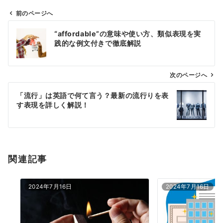
前のページへ
投
“affordable”の意味や使い方、類似表現を実
稿
践的な例文付きで徹底解説
ナ
ビ
ゲ
次のページへ
ー
「流行」は英語で何て言う？最新の流行りを表
シ
す表現を詳しく解説！
ョ
ン
関連記事
2024年7月16日
2024年7月16日