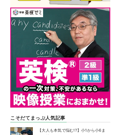
こそだてまっぷ人気記事
【大人も本気で悩む!?】小1から小6ま