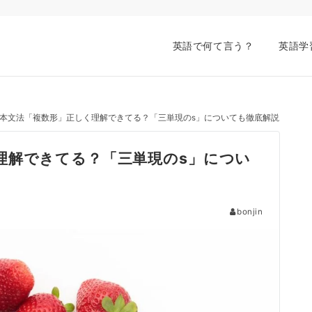
英語で何て言う？
英語学
本文法「複数形」正しく理解できてる？「三単現のs」についても徹底解説
理解できてる？「三単現のs」につい
bonjin