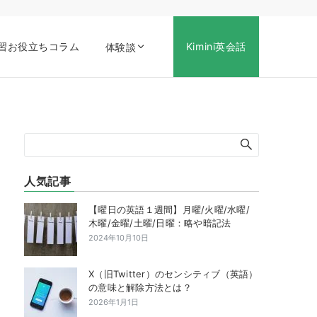
習お役立ちコラム
Kimini英会話
体験談
人気記事
【曜日の英語１週間】月曜/火曜/水曜/
木曜/金曜/土曜/日曜：略や暗記法
2024年10月10日
X（旧Twitter）のセンシティブ（英語）
の意味と解除方法とは？
2026年1月1日