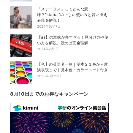
「ステータス」ってどんな意
味？”status”の正しい使い方と言い換え
表現を解説！
2024年6月17日
【as】の意味が多すぎる！見分け方や使
い方を解説。読めば完全理解！
2024年2月1日
【色】の英語名一覧｜基本２３色から濃
淡表現まで｜見本色・カラーコード付き
2025年3月23日
8月10日までのお得なキャンペーン