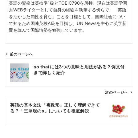
英語の資格は英検準1級とTOEIC790を所持。現在は英語学習
系WEBライターとして自身の経験を執筆する傍らで、「英語
を活かした知性を育む」ことを目標として、国際社会につい
て知るため国連英検A級を目指し、UN Newsを中心に英字新
聞を読んで国際情勢を勉強しています。
前のページへ
投
so thatには3つの意味と用法がある？例文付
稿
きで詳しく紹介
ナ
ビ
ゲ
次のページへ
ー
英語の基本文法「複数形」正しく理解できて
シ
る？「三単現のs」についても徹底解説
ョ
ン