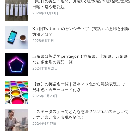
【曜日の英語１週間】月曜/火曜/水曜/木曜/金曜/土曜/
日曜：略や暗記法
2024年10月10日
X（旧Twitter）のセンシティブ（英語）の意味と解除
方法とは？
2026年1月1日
五角形は英語でpentagon！六角形、七角形、八角形
など多角形の英語一覧
2024年11月21日
【色】の英語名一覧｜基本２３色から濃淡表現まで｜
見本色・カラーコード付き
2025年3月23日
「ステータス」ってどんな意味？”status”の正しい使
い方と言い換え表現を解説！
2024年6月17日