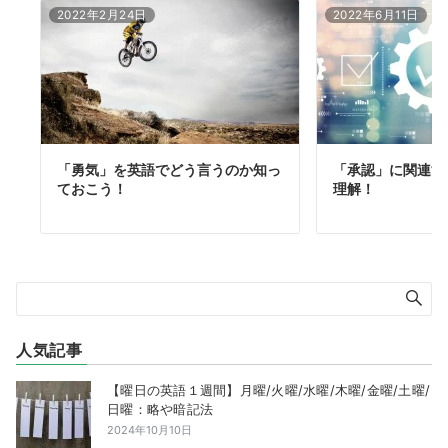
2022年2月24日
2022年6月11日
「勇気」を英語でどう言うのか知っ
「承認」に関連す
ておこう！
理解！
人気記事
【曜日の英語１週間】月曜/火曜/水曜/木曜/金曜/土曜/
日曜：略や暗記法
2024年10月10日