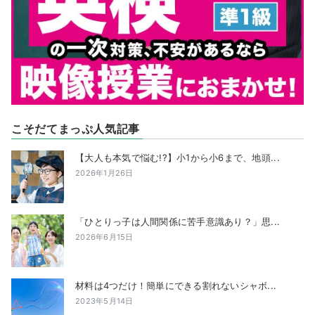
こそだてまっぷ人気記事
【大人も本気で悩む!?】小1から小6まで、地頭...
2026年1月26日
「ひとりっ子は人間関係に苦手意識あり？」思...
2026年6月15日
材料は4つだけ！簡単にできる割れないシャボ...
2023年5月14日