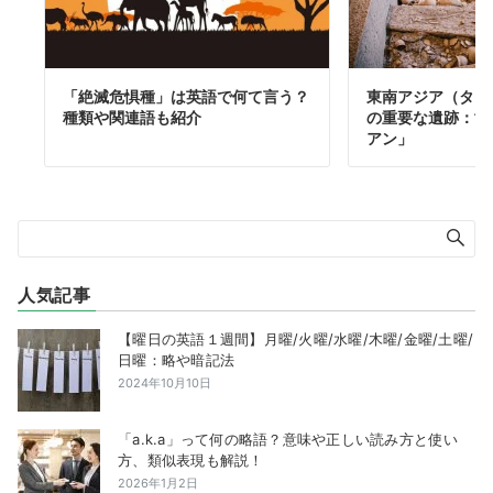
「絶滅危惧種」は英語で何て言う？
東南アジア（タイ
種類や関連語も紹介
の重要な遺跡：世
アン」
人気記事
【曜日の英語１週間】月曜/火曜/水曜/木曜/金曜/土曜/
日曜：略や暗記法
2024年10月10日
「a.k.a」って何の略語？意味や正しい読み方と使い
方、類似表現も解説！
2026年1月2日