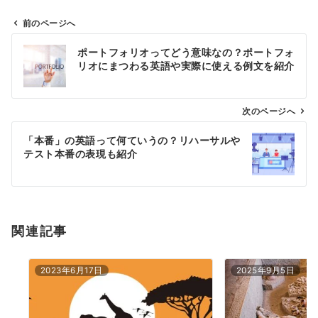
前のページへ
投
ポートフォリオってどう意味なの？ポートフォ
稿
リオにまつわる英語や実際に使える例文を紹介
ナ
ビ
ゲ
次のページへ
ー
「本番」の英語って何ていうの？リハーサルや
シ
テスト本番の表現も紹介
ョ
ン
関連記事
2023年6月17日
2025年9月5日