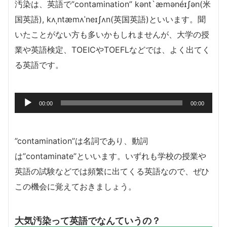
汚染は、英語で”contamination” kənt`æmənéɪʃən(米
国英語), kʌˌntæmʌˈneɪʃʌn(英国英語)といいます。聞
いたことがない方も多いかもしれませんが、大学の授
業や英語検定、TOEICやTOEFLなどでは、よく出てく
る英語です。
音
00:00
00:00
声
プ
レ
”contamination”は名詞であり、動詞
ー
は”contaminate”といいます。いずれも学校の授業や
ヤ
英語の試験などでは頻繁に出てくる英語なので、ぜひ
ー
この機会に覚えておきましょう。
大気汚染って英語でなんていうの？