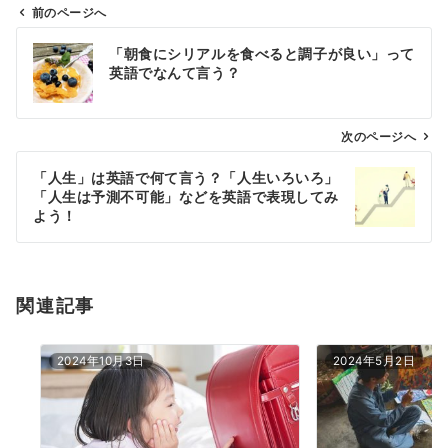
前のページへ
投
「朝食にシリアルを食べると調子が良い」って
稿
英語でなんて言う？
ナ
ビ
ゲ
次のページへ
ー
「人生」は英語で何て言う？「人生いろいろ」
シ
「人生は予測不可能」などを英語で表現してみ
ョ
よう！
ン
関連記事
2024年10月3日
2024年5月2日