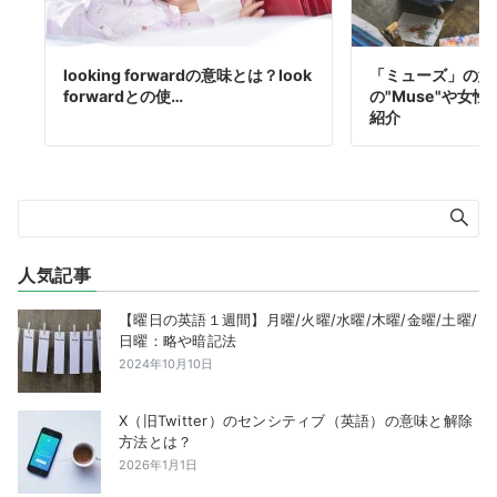
looking forwardの意味とは？look
「ミューズ」の意
forwardとの使…
の"Muse"や女
紹介
人気記事
【曜日の英語１週間】月曜/火曜/水曜/木曜/金曜/土曜/
日曜：略や暗記法
2024年10月10日
X（旧Twitter）のセンシティブ（英語）の意味と解除
方法とは？
2026年1月1日