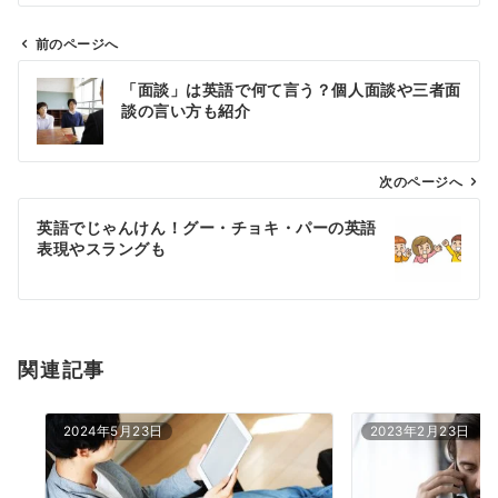
前のページへ
投
「面談」は英語で何て言う？個人面談や三者面
稿
談の言い方も紹介
ナ
ビ
ゲ
次のページへ
ー
英語でじゃんけん！グー・チョキ・パーの英語
シ
表現やスラングも
ョ
ン
関連記事
2024年5月23日
2023年2月23日