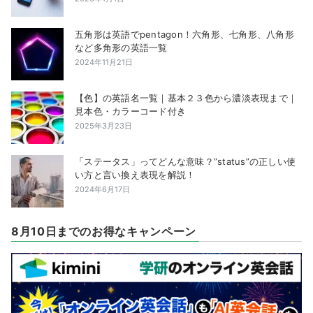
五角形は英語でpentagon！六角形、七角形、八角形
など多角形の英語一覧
2024年11月21日
【色】の英語名一覧｜基本２３色から濃淡表現まで｜
見本色・カラーコード付き
2025年3月23日
「ステータス」ってどんな意味？”status”の正しい使
い方と言い換え表現を解説！
2024年6月17日
8月10日までのお得なキャンペーン