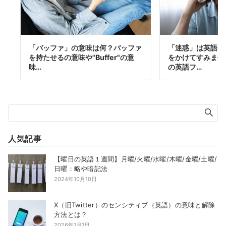
「バッファ」の意味は何？バッファ
「迷惑」は英語で
を持たせるの意味や"Buffer"の意
をかけてすみませ
味…
の英語フ…
人気記事
【曜日の英語１週間】月曜/火曜/水曜/木曜/金曜/土曜/
日曜：略や暗記法
2024年10月10日
X（旧Twitter）のセンシティブ（英語）の意味と解除
方法とは？
2026年1月1日