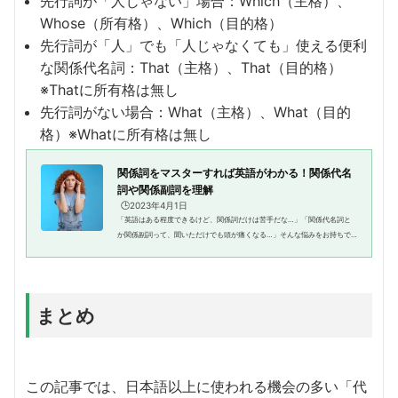
先行詞が「人じゃない」場合：Which（主格）、
Whose（所有格）、Which（目的格）
先行詞が「人」でも「人じゃなくても」使える便利
な関係代名詞：That（主格）、That（目的格）
※Thatに所有格は無し
先行詞がない場合：What（主格）、What（目的
格）※Whatに所有格は無し
関係詞をマスターすれば英語がわかる！関係代名
詞や関係副詞を理解
🕒️2023年4月1日
「英語はある程度できるけど、関係詞だけは苦手だな…」「関係代名詞と
か関係副詞って、聞いただけでも頭が痛くなる…」そんな悩みをお持ちで
はありませんか？確かに、関係詞は英文を複雑にする最も大きな要因とい
って良いでしょう。英語がある程...
まとめ
この記事では、日本語以上に使われる機会の多い「代