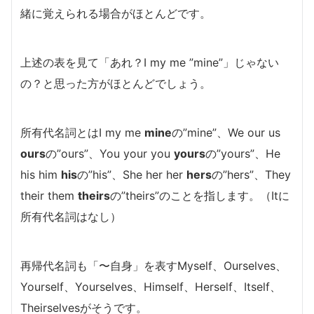
緒に覚えられる場合がほとんどです。
上述の表を見て「あれ？I my me ”mine”」じゃない
の？と思った方がほとんどでしょう。
所有代名詞とはI my me
mine
の”mine”、We our us
ours
の”ours”、You your you
yours
の”yours”、He
his him
his
の”his”、She her her
hers
の”hers”、They
their them
theirs
の”theirs”のことを指します。（Itに
所有代名詞はなし）
再帰代名詞も「〜自身」を表すMyself、Ourselves、
Yourself、Yourselves、Himself、Herself、Itself、
Theirselvesがそうです。