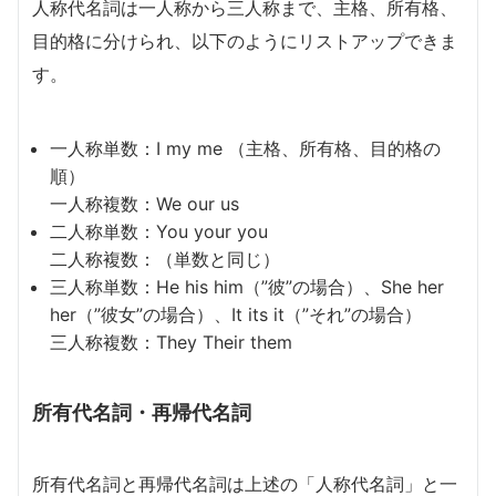
人称代名詞は一人称から三人称まで、主格、所有格、
目的格に分けられ、以下のようにリストアップできま
す。
一人称単数：I my me （主格、所有格、目的格の
順）
一人称複数：We our us
二人称単数：You your you
二人称複数：（単数と同じ）
三人称単数：He his him（”彼”の場合）、She her
her（”彼女”の場合）、It its it（”それ”の場合）
三人称複数：They Their them
所有代名詞・再帰代名詞
所有代名詞と再帰代名詞は上述の「人称代名詞」と一