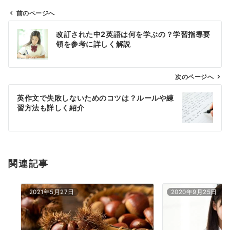
前のページへ
投
改訂された中2英語は何を学ぶの？学習指導要
稿
領を参考に詳しく解説
ナ
ビ
ゲ
次のページへ
ー
英作文で失敗しないためのコツは？ルールや練
シ
習方法も詳しく紹介
ョ
ン
関連記事
2021年5月27日
2020年9月25日