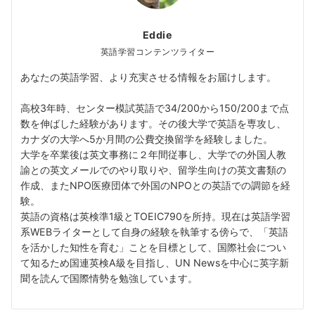
Eddie
英語学習コンテンツライター
あなたの英語学習、より充実させる情報をお届けします。
高校3年時、センター模試英語で34/200から150/200まで点
数を伸ばした経験があります。その後大学で英語を専攻し、
カナダの大学へ5か月間の公費交換留学を経験しました。
大学を卒業後は英文事務に２年間従事し、大学での外国人教
諭との英文メールでのやり取りや、留学生向けの英文書類の
作成、またNPO医療団体で外国のNPOとの英語での調節を経
験。
英語の資格は英検準1級とTOEIC790を所持。現在は英語学習
系WEBライターとして自身の経験を執筆する傍らで、「英語
を活かした知性を育む」ことを目標として、国際社会につい
て知るため国連英検A級を目指し、UN Newsを中心に英字新
聞を読んで国際情勢を勉強しています。