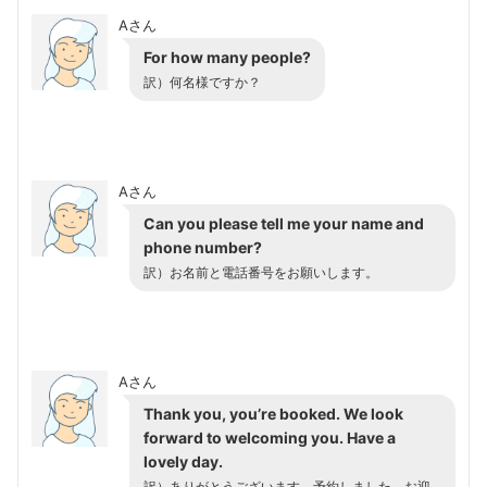
Aさん
For how many people?
訳）何名様ですか？
Aさん
Can you please tell me your name and
phone number?
訳）お名前と電話番号をお願いします。
Aさん
Thank you, you’re booked. We look
forward to welcoming you. Have a
lovely day.