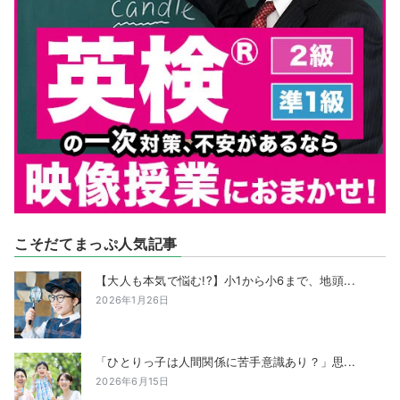
こそだてまっぷ人気記事
【大人も本気で悩む!?】小1から小6まで、地頭...
2026年1月26日
「ひとりっ子は人間関係に苦手意識あり？」思...
2026年6月15日