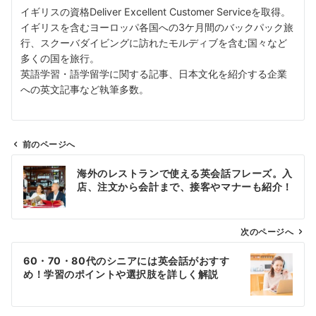
イギリスの資格Deliver Excellent Customer Serviceを取得。
イギリスを含むヨーロッパ各国への3ケ月間のバックパック旅
行、スクーバダイビングに訪れたモルディブを含む国々など
多くの国を旅行。
英語学習・語学留学に関する記事、日本文化を紹介する企業
への英文記事など執筆多数。
前のページへ
投
海外のレストランで使える英会話フレーズ。入
稿
店、注文から会計まで、接客やマナーも紹介！
ナ
ビ
ゲ
次のページへ
ー
60・70・80代のシニアには英会話がおすす
シ
め！学習のポイントや選択肢を詳しく解説
ョ
ン