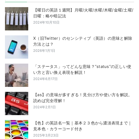
【曜日の英語１週間】月曜/火曜/水曜/木曜/金曜/土曜/
日曜：略や暗記法
2024年10月10日
X（旧Twitter）のセンシティブ（英語）の意味と解除
方法とは？
2026年1月1日
「ステータス」ってどんな意味？”status”の正しい使
い方と言い換え表現を解説！
2024年6月17日
【as】の意味が多すぎる！見分け方や使い方を解説。
読めば完全理解！
2024年2月1日
【色】の英語名一覧｜基本２３色から濃淡表現まで｜
見本色・カラーコード付き
2025年3月23日