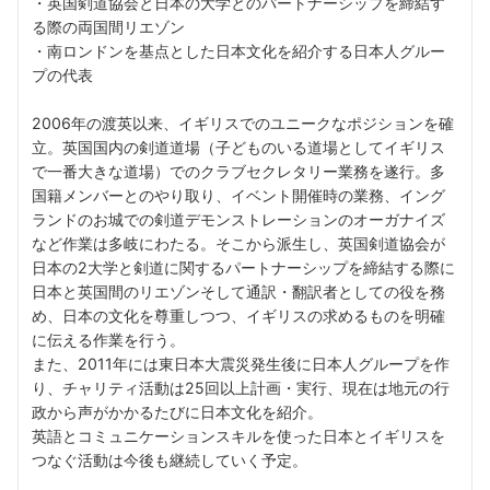
・英国剣道協会と日本の大学とのパートナーシップを締結す
る際の両国間リエゾン
・南ロンドンを基点とした日本文化を紹介する日本人グルー
プの代表
2006年の渡英以来、イギリスでのユニークなポジションを確
立。英国国内の剣道道場（子どものいる道場としてイギリス
で一番大きな道場）でのクラブセクレタリー業務を遂行。多
国籍メンバーとのやり取り、イベント開催時の業務、イング
ランドのお城での剣道デモンストレーションのオーガナイズ
など作業は多岐にわたる。そこから派生し、英国剣道協会が
日本の2大学と剣道に関するパートナーシップを締結する際に
日本と英国間のリエゾンそして通訳・翻訳者としての役を務
め、日本の文化を尊重しつつ、イギリスの求めるものを明確
に伝える作業を行う。
また、2011年には東日本大震災発生後に日本人グループを作
り、チャリティ活動は25回以上計画・実行、現在は地元の行
政から声がかかるたびに日本文化を紹介。
英語とコミュニケーションスキルを使った日本とイギリスを
つなぐ活動は今後も継続していく予定。