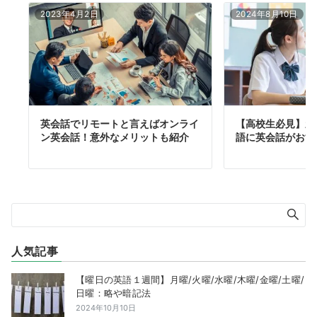
2023年4月2日
2024年8月10日
英会話でリモートと言えばオンライ
【高校生必見】新
ン英会話！意外なメリットも紹介
語に英会話がおす
人気記事
【曜日の英語１週間】月曜/火曜/水曜/木曜/金曜/土曜/
日曜：略や暗記法
2024年10月10日