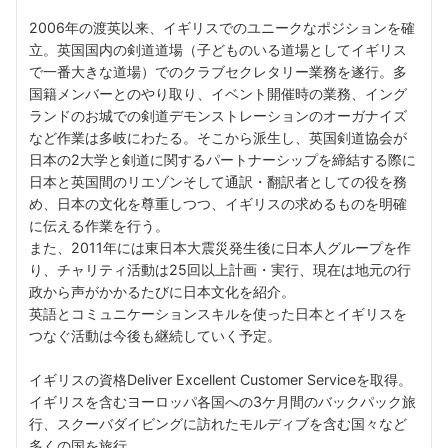
2006年の渡英以来、イギリスでのユニークなポジションを確
立。英国国内の剣道道場（子どものいる道場としてイギリス
で一番大きな道場）でのクラブセクレタリー業務を遂行。多
国籍メンバーとのやり取り、イベント開催時の業務、イング
ランドのお城での剣道デモンストレーションのオーガナイズ
など作業は多岐にわたる。そこから派生し、英国剣道協会が
日本の2大学と剣道に関するパートナーシップを締結する際に
日本と英国間のリエゾンそして通訳・翻訳者としての役を務
め、日本の文化を尊重しつつ、イギリスの求めるものを明確
に伝える作業を行う。
また、2011年には東日本大震災発生後に日本人グループを作
り、チャリティ活動は25回以上計画・実行、現在は地元の行
政から声がかかるたびに日本文化を紹介。
英語とコミュニケーションスキルを使った日本とイギリスを
つなぐ活動は今後も継続していく予定。
イギリスの資格Deliver Excellent Customer Serviceを取得。
イギリスを含むヨーロッパ各国への3ケ月間のバックパック旅
行、スクーバダイビングに訪れたモルディブを含む国々など
多くの国を旅行。