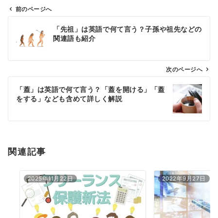
前のページへ
投
「先祖」は英語で何て言う？子孫や祖先などの
稿
関連語も紹介
ナ
ビ
ゲ
次のページへ
ー
「蓋」は英語で何て言う？「蓋を開ける」「蓋
シ
をする」なども含めて詳しく解説
ョ
ン
関連記事
2025年11月22日
2022年9月27日