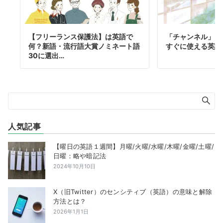
【フリーランス保護法】は英語で
「チャンネル」は
何？新語・流行語大賞ノミネート語
すぐに使える英語
30に選出…
人気記事
【曜日の英語１週間】月曜/火曜/水曜/木曜/金曜/土曜/
日曜：略や暗記法
2024年10月10日
X（旧Twitter）のセンシティブ（英語）の意味と解除
方法とは？
2026年1月1日