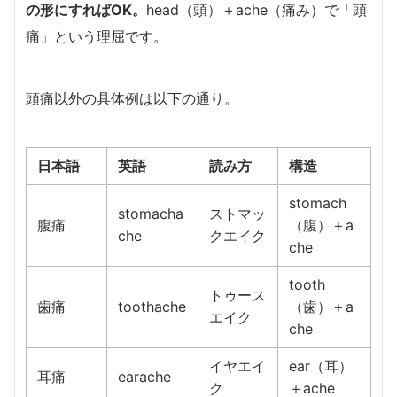
の形にすればOK。
head（頭）＋ache（痛み）で「頭
痛」という理屈です。
頭痛以外の具体例は以下の通り。
日本語
英語
読み方
構造
stomach
stomacha
ストマッ
腹痛
（腹）＋a
che
クエイク
che
tooth
トゥース
歯痛
toothache
（歯）＋a
エイク
che
イヤエイ
ear（耳）
耳痛
earache
ク
＋ache