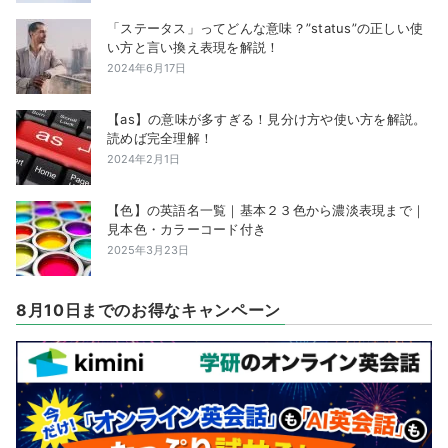
「ステータス」ってどんな意味？”status”の正しい使
い方と言い換え表現を解説！
2024年6月17日
【as】の意味が多すぎる！見分け方や使い方を解説。
読めば完全理解！
2024年2月1日
【色】の英語名一覧｜基本２３色から濃淡表現まで｜
見本色・カラーコード付き
2025年3月23日
8月10日までのお得なキャンペーン