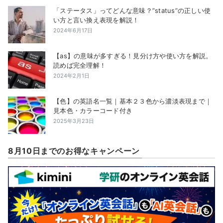
「ステータス」ってどんな意味？”status”の正しい使
い方と言い換え表現を解説！
2024年6月17日
【as】の意味が多すぎる！見分け方や使い方を解説。
読めば完全理解！
2024年2月1日
【色】の英語名一覧｜基本２３色から濃淡表現まで｜
見本色・カラーコード付き
2025年3月23日
8月10日までのお得なキャンペーン