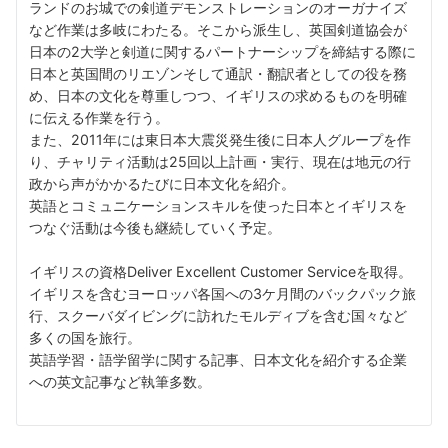
ランドのお城での剣道デモンストレーションのオーガナイズ
など作業は多岐にわたる。そこから派生し、英国剣道協会が
日本の2大学と剣道に関するパートナーシップを締結する際に
日本と英国間のリエゾンそして通訳・翻訳者としての役を務
め、日本の文化を尊重しつつ、イギリスの求めるものを明確
に伝える作業を行う。
また、2011年には東日本大震災発生後に日本人グループを作
り、チャリティ活動は25回以上計画・実行、現在は地元の行
政から声がかかるたびに日本文化を紹介。
英語とコミュニケーションスキルを使った日本とイギリスを
つなぐ活動は今後も継続していく予定。
イギリスの資格Deliver Excellent Customer Serviceを取得。
イギリスを含むヨーロッパ各国への3ケ月間のバックパック旅
行、スクーバダイビングに訪れたモルディブを含む国々など
多くの国を旅行。
英語学習・語学留学に関する記事、日本文化を紹介する企業
への英文記事など執筆多数。