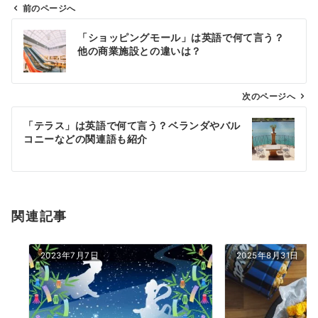
前のページへ
投
「ショッピングモール」は英語で何て言う？
稿
他の商業施設との違いは？
ナ
ビ
ゲ
次のページへ
ー
「テラス」は英語で何て言う？ベランダやバル
シ
コニーなどの関連語も紹介
ョ
ン
関連記事
2023年7月7日
2025年8月31日