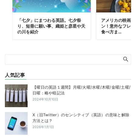
「七夕」にまつわる英語。七夕祭
アメリカの映画に
り、短冊に願い事、織姫と彦星や天
ン！意外なフレー
の川を紹介
食べ方ま…
人気記事
【曜日の英語１週間】月曜/火曜/水曜/木曜/金曜/土曜/
日曜：略や暗記法
2024年10月10日
X（旧Twitter）のセンシティブ（英語）の意味と解除
方法とは？
2026年1月1日