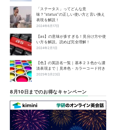
「ステータス」ってどんな意
味？”status”の正しい使い方と言い換え
表現を解説！
2024年6月17日
【as】の意味が多すぎる！見分け方や使
い方を解説。読めば完全理解！
2024年2月1日
【色】の英語名一覧｜基本２３色から濃
淡表現まで｜見本色・カラーコード付き
2025年3月23日
8月10日までのお得なキャンペーン