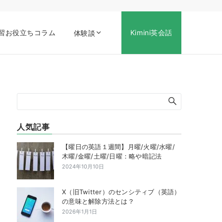
習お役立ちコラム
Kimini英会話
体験談
人気記事
【曜日の英語１週間】月曜/火曜/水曜/
木曜/金曜/土曜/日曜：略や暗記法
2024年10月10日
X（旧Twitter）のセンシティブ（英語）
の意味と解除方法とは？
2026年1月1日