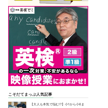
こそだてまっぷ人気記事
【大人も本気で悩む!?】小1から小6ま