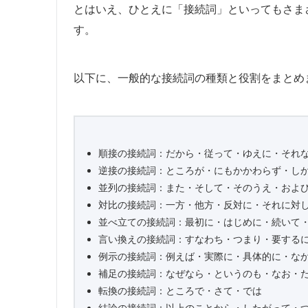
とはいえ、ひとえに「接続詞」といってもさま
す。
以下に、一般的な接続詞の種類と役割をまとめ
順接の接続詞：だから・従って・ゆえに・それ
逆接の接続詞：ところが・にもかかわらず・し
並列の接続詞：また・そして・そのうえ・およ
対比の接続詞：一方・他方・反対に・それに対
並べ立ての接続詞：最初に・はじめに・続いて
言い換えの接続詞：すなわち・つまり・要する
例示の接続詞：例えば・実際に・具体的に・な
補足の接続詞：なぜなら・というのも・なお・
転換の接続詞：ところで・さて・では
結論の接続詞：以上のことから・したがって・