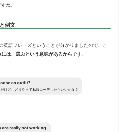
ですね。
使い方と例文
itが私服コーデの英語フレーズということが分かりましたので、こ
pickには、選ぶという意味があるから
です。
choose an outfit?
んだけど、どうやって私服コーデしたらいいかな？
y are really not working.