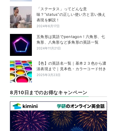
「ステータス」ってどんな意
味？”status”の正しい使い方と言い換え
表現を解説！
2024年6月17日
五角形は英語でpentagon！六角形、七
角形、八角形など多角形の英語一覧
2024年11月21日
【色】の英語名一覧｜基本２３色から濃
淡表現まで｜見本色・カラーコード付き
2025年3月23日
8月10日までのお得なキャンペーン