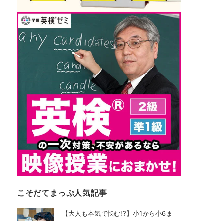
こそだてまっぷ人気記事
【大人も本気で悩む!?】小1から小6ま