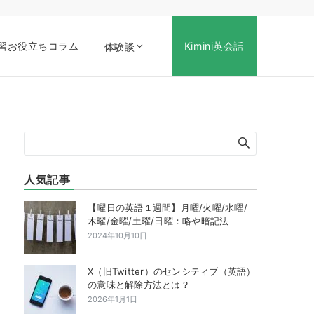
習お役立ちコラム
Kimini英会話
体験談
人気記事
【曜日の英語１週間】月曜/火曜/水曜/
木曜/金曜/土曜/日曜：略や暗記法
2024年10月10日
X（旧Twitter）のセンシティブ（英語）
の意味と解除方法とは？
2026年1月1日