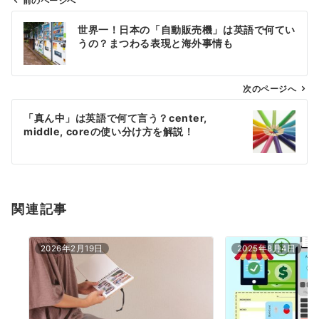
前のページへ
投
世界一！日本の「自動販売機」は英語で何てい
稿
うの？まつわる表現と海外事情も
ナ
ビ
ゲ
次のページへ
ー
「真ん中」は英語で何て言う？center,
シ
middle, coreの使い分け方を解説！
ョ
ン
関連記事
2026年2月19日
2025年8月4日