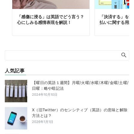
「感傷に浸る」は英語でどう言う？
「決済する」を英
心にしみる感情表現を解説！
払いに関する用語
人気記事
【曜日の英語１週間】月曜/火曜/水曜/木曜/金曜/土曜/
日曜：略や暗記法
2024年10月10日
X（旧Twitter）のセンシティブ（英語）の意味と解除
方法とは？
2026年1月1日