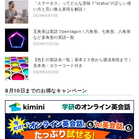
「ステータス」ってどんな意味？”status”の正しい使
い方と言い換え表現を解説！
2024年6月17日
五角形は英語でpentagon！六角形、七角形、八角形
など多角形の英語一覧
2024年11月21日
【色】の英語名一覧｜基本２３色から濃淡表現まで｜
見本色・カラーコード付き
2025年3月23日
8月10日までのお得なキャンペーン