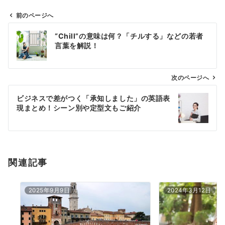
前のページへ
投
“Chill”の意味は何？「チルする」などの若者
稿
言葉を解説！
ナ
ビ
ゲ
次のページへ
ー
ビジネスで差がつく「承知しました」の英語表
シ
現まとめ！シーン別や定型文もご紹介
ョ
ン
関連記事
2025年9月9日
2024年3月12日