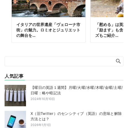
イタリアの世界遺産「ヴェローナ市
「慰める」は英語
街」の魅力。ロミオとジュリエット
「励ます」も含め
の舞台を…
ズもご紹介…
人気記事
【曜日の英語１週間】月曜/火曜/水曜/木曜/金曜/土曜/
日曜：略や暗記法
2024年10月10日
X（旧Twitter）のセンシティブ（英語）の意味と解除
方法とは？
2026年1月1日