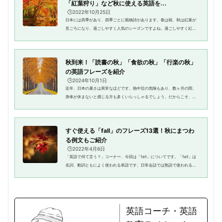
「紅葉狩り」など秋に使える英語を...
🕒️2022年10月25日
日本には四季があり、四季ごとに風物詩があります。春は桜、秋は紅葉が
見ごろになり、過ごしやすく人気のシーズンですよね。過ごしやすく紅葉
が見ごろになる秋は、海外の人にも人気のシーズンです。国によっては紅
葉を見るのが初めての方も多く...
秋到来！「読書の秋」「食欲の秋」「行楽の秋」
の英語フレーズを紹介
🕒️2024年10月1日
近年、日本の暑さは異常なほどです。熱中症の危険もあり、数ヶ月の間、
身体が休まないと感じる方も多くいらっしゃるでしょう。だからこそ、気
温が下がって秋の気配を感じられるようになると本当に嬉しいですね。秋
はなにかとやる気が出てきます...
すぐ使える「fall」のフレーズ13選！秋にまつわ
る例文もご紹介
🕒️2022年4月6日
「英語で何て言う？」コーナー、今回は「fall」についてです。「fall」は
名詞、動詞ともによく使われる単語です。日常会話では熟語で使われるこ
とも多い言葉ですが、知識がないと理解するのが難しい表現もあります。
「fall」の熟語を使いこなせ...
英語コーチ・英語