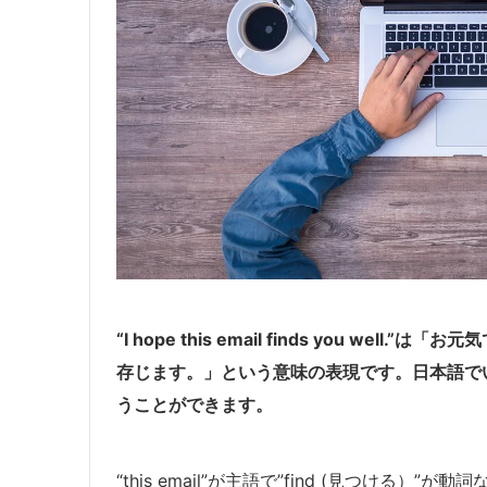
“I hope this email finds you w
存じます。」という意味の表現です
。
日本語で
うことができます。
“this email”が主語で”find (見つける）