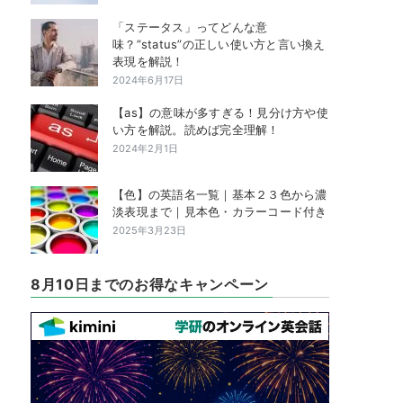
「ステータス」ってどんな意
味？”status”の正しい使い方と言い換え
表現を解説！
2024年6月17日
【as】の意味が多すぎる！見分け方や使
い方を解説。読めば完全理解！
2024年2月1日
【色】の英語名一覧｜基本２３色から濃
淡表現まで｜見本色・カラーコード付き
2025年3月23日
8月10日までのお得なキャンペーン