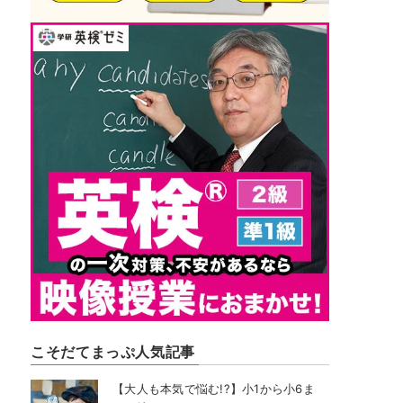
こそだてまっぷ人気記事
【大人も本気で悩む!?】小1から小6ま