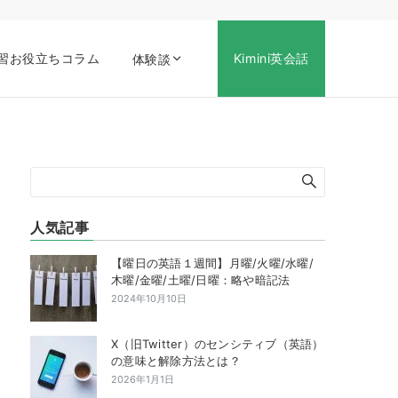
習お役立ちコラム
Kimini英会話
体験談
人気記事
【曜日の英語１週間】月曜/火曜/水曜/
木曜/金曜/土曜/日曜：略や暗記法
2024年10月10日
X（旧Twitter）のセンシティブ（英語）
の意味と解除方法とは？
2026年1月1日