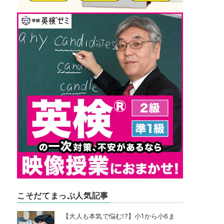
こそだてまっぷ人気記事
【大人も本気で悩む!?】小1から小6ま