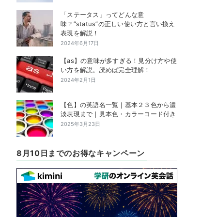
「ステータス」ってどんな意
味？”status”の正しい使い方と言い換え
表現を解説！
2024年6月17日
【as】の意味が多すぎる！見分け方や使
い方を解説。読めば完全理解！
2024年2月1日
【色】の英語名一覧｜基本２３色から濃
淡表現まで｜見本色・カラーコード付き
2025年3月23日
8月10日までのお得なキャンペーン