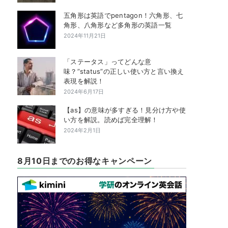
五角形は英語でpentagon！六角形、七
角形、八角形など多角形の英語一覧
2024年11月21日
「ステータス」ってどんな意
味？”status”の正しい使い方と言い換え
表現を解説！
2024年6月17日
【as】の意味が多すぎる！見分け方や使
い方を解説。読めば完全理解！
2024年2月1日
8月10日までのお得なキャンペーン