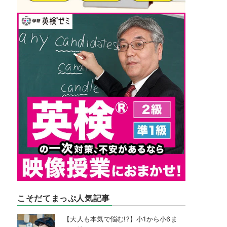
こそだてまっぷ人気記事
【大人も本気で悩む!?】小1から小6ま