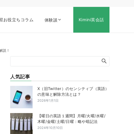
習お役立ちコラム
Kimini英会話
体験談
解説！
人気記事
X（旧Twitter）のセンシティブ（英語）
の意味と解除方法とは？
2026年1月1日
【曜日の英語１週間】月曜/火曜/水曜/
木曜/金曜/土曜/日曜：略や暗記法
2024年10月10日