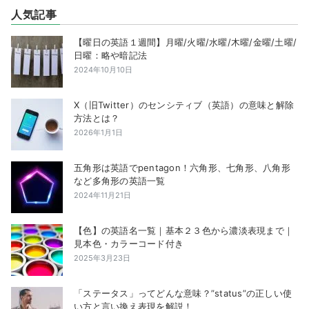
人気記事
【曜日の英語１週間】月曜/火曜/水曜/木曜/金曜/土曜/
日曜：略や暗記法
2024年10月10日
X（旧Twitter）のセンシティブ（英語）の意味と解除
方法とは？
2026年1月1日
五角形は英語でpentagon！六角形、七角形、八角形
など多角形の英語一覧
2024年11月21日
【色】の英語名一覧｜基本２３色から濃淡表現まで｜
見本色・カラーコード付き
2025年3月23日
「ステータス」ってどんな意味？”status”の正しい使
い方と言い換え表現を解説！