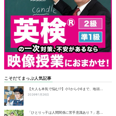
こそだてまっぷ人気記事
【大人も本気で悩む!?】小1から小6まで、地頭...
2026年1月26日
「ひとりっ子は人間関係に苦手意識あり？」思...