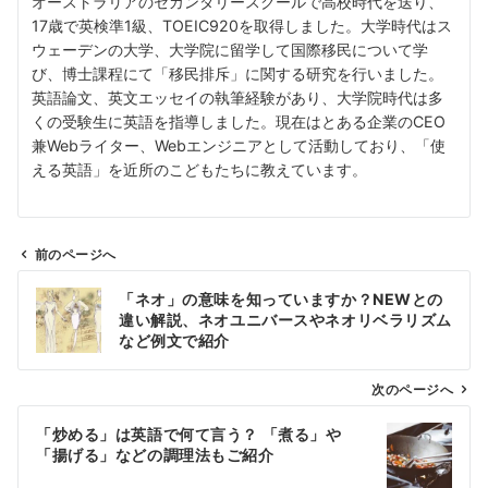
オーストラリアのセカンダリースクールで高校時代を送り、
17歳で英検準1級、TOEIC920を取得しました。大学時代はス
ウェーデンの大学、大学院に留学して国際移民について学
び、博士課程にて「移民排斥」に関する研究を行いました。
英語論文、英文エッセイの執筆経験があり、大学院時代は多
くの受験生に英語を指導しました。現在はとある企業のCEO
兼Webライター、Webエンジニアとして活動しており、「使
える英語」を近所のこどもたちに教えています。
前のページへ
投
「ネオ」の意味を知っていますか？NEWとの
稿
違い解説、ネオユニバースやネオリベラリズム
ナ
など例文で紹介
ビ
ゲ
次のページへ
ー
「炒める」は英語で何て言う？ 「煮る」や
シ
「揚げる」などの調理法もご紹介
ョ