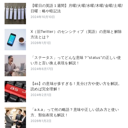
【曜日の英語１週間】月曜/火曜/水曜/木曜/金曜/土曜/
日曜：略や暗記法
2024年10月10日
X（旧Twitter）のセンシティブ（英語）の意味と解除
方法とは？
2026年1月1日
「ステータス」ってどんな意味？”status”の正しい使
い方と言い換え表現を解説！
2024年6月17日
【as】の意味が多すぎる！見分け方や使い方を解説。
読めば完全理解！
2024年2月1日
「a.k.a」って何の略語？意味や正しい読み方と使い
方、類似表現も解説！
2026年1月2日