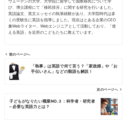
ウェーデンの大学、大学院に留学して国際移民について学
び、博士課程にて「移民排斥」に関する研究を行いました。
英語論文、英文エッセイの執筆経験があり、大学院時代は多
くの受験生に英語を指導しました。現在はとある企業のCEO
兼Webライター、Webエンジニアとして活動しており、「使
える英語」を近所のこどもたちに教えています。
前のページへ
投
「執事」は英語で何て言う？「家政婦」や「お
稿
手伝いさん」などの類語も解説！
ナ
ビ
ゲ
次のページへ
ー
子どもがなりたい職業NO.３：科学者・研究者
シ
– 必要な英語力とは？
ョ
ン