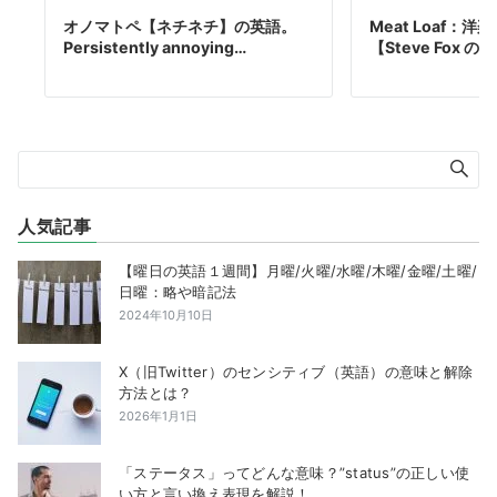
オノマトペ【ネチネチ】の英語。
Meat Loaf：
Persistently annoying…
【Steve Fox 
人気記事
【曜日の英語１週間】月曜/火曜/水曜/木曜/金曜/土曜/
日曜：略や暗記法
2024年10月10日
X（旧Twitter）のセンシティブ（英語）の意味と解除
方法とは？
2026年1月1日
「ステータス」ってどんな意味？”status”の正しい使
い方と言い換え表現を解説！