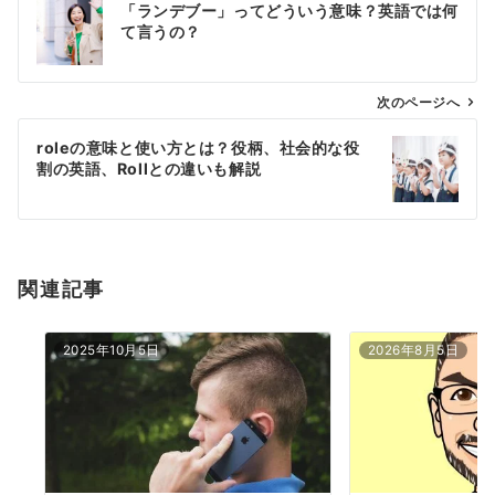
「ランデブー」ってどういう意味？英語では何
稿
て言うの？
ナ
ビ
ゲ
次のページへ
ー
roleの意味と使い方とは？役柄、社会的な役
シ
割の英語、Rollとの違いも解説
ョ
ン
関連記事
2025年10月5日
2026年8月5日