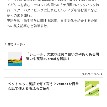
イギリスを含むヨーロッパ各国への3ケ月間のバックパック旅
行、スクーバダイビングに訪れたモルディブを含む国々など
多くの国を旅行。
英語学習・語学留学に関する記事、日本文化を紹介する企業
への英文記事など執筆多数。
前のページへ
投
「シュール」の意味は何？使い方や良くある間
稿
違いや英語surrealを解説！
ナ
ビ
ゲ
次のページへ
ー
ベクトルって英語で何て言う？vectorや日常
シ
会話で使える表現もご紹介
ョ
ン