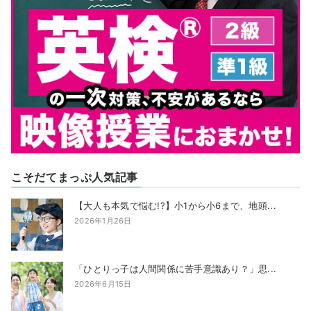
こそだてまっぷ人気記事
【大人も本気で悩む!?】小1から小6まで、地頭...
2026年1月26日
「ひとりっ子は人間関係に苦手意識あり？」思...
2026年6月15日