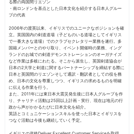
る際の両国間リエゾン
・南ロンドンを基点とした日本文化を紹介する日本人グルー
プの代表
2006年の渡英以来、イギリスでのユニークなポジションを確
立。英国国内の剣道道場（子どものいる道場としてイギリス
で一番大きな道場）でのクラブセクレタリー業務を遂行。多
国籍メンバーとのやり取り、イベント開催時の業務、イング
ランドのお城での剣道デモンストレーションのオーガナイズ
など作業は多岐にわたる。そこから派生し、英国剣道協会が
日本の2大学と剣道に関するパートナーシップを締結する際に
日本と英国間のリエゾンそして通訳・翻訳者としての役を務
め、日本の文化を尊重しつつ、イギリスの求めるものを明確
に伝える作業を行う。
また、2011年には東日本大震災発生後に日本人グループを作
り、チャリティ活動は25回以上計画・実行、現在は地元の行
政から声がかかるたびに日本文化を紹介。
英語とコミュニケーションスキルを使った日本とイギリスを
つなぐ活動は今後も継続していく予定。
イギリスの資格Deliver Excellent Customer Serviceを取得。