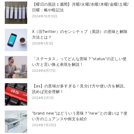
【曜日の英語１週間】月曜/火曜/水曜/木曜/金曜/土曜/
日曜：略や暗記法
2024年10月10日
X（旧Twitter）のセンシティブ（英語）の意味と解除
方法とは？
2026年1月1日
「ステータス」ってどんな意味？”status”の正しい使
い方と言い換え表現を解説！
2024年6月17日
【as】の意味が多すぎる！見分け方や使い方を解説。
読めば完全理解！
2024年2月1日
“brand new”はどういう意味？”new”との違いは？使
い方のニュアンスや例文を紹介
2024年7月20日