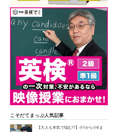
こそだてまっぷ人気記事
【大人も本気で悩む!?】小1から小6ま