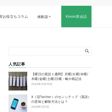
習お役立ちコラム
Kimini英会話
体験談
人気記事
【曜日の英語１週間】月曜/火曜/水曜/
木曜/金曜/土曜/日曜：略や暗記法
2024年10月10日
X（旧Twitter）のセンシティブ（英語）
の意味と解除方法とは？
2026年1月1日