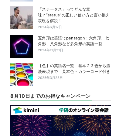
「ステータス」ってどんな意
味？”status”の正しい使い方と言い換え
表現を解説！
2024年6月17日
五角形は英語でpentagon！六角形、七
角形、八角形など多角形の英語一覧
2024年11月21日
【色】の英語名一覧｜基本２３色から濃
淡表現まで｜見本色・カラーコード付き
2025年3月23日
8月10日までのお得なキャンペーン