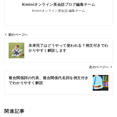
Kiminiオンライン英会話ブログ編集チーム
Kiminiオンライン英会話 編集チーム
前のページへ
投
未来完了はどうやって使われる？例文付きでわ
稿
かりやすく解説します
ナ
ビ
ゲ
次のページへ
ー
複合関係詞の代表、複合関係代名詞を例文付き
シ
でわかりやすく解説
ョ
ン
関連記事