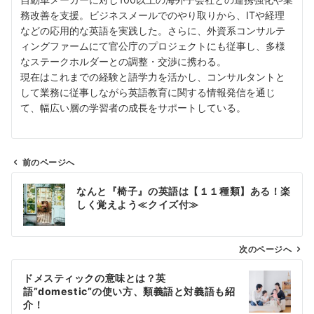
務改善を支援。ビジネスメールでのやり取りから、ITや経理
などの応用的な英語を実践した。さらに、外資系コンサルテ
ィングファームにて官公庁のプロジェクトにも従事し、多様
なステークホルダーとの調整・交渉に携わる。
現在はこれまでの経験と語学力を活かし、コンサルタントと
して業務に従事しながら英語教育に関する情報発信を通じ
て、幅広い層の学習者の成長をサポートしている。
前のページへ
投
なんと『椅子』の英語は【１１種類】ある！楽
稿
しく覚えよう≪クイズ付≫
ナ
ビ
ゲ
次のページへ
ー
ドメスティックの意味とは？英
シ
語”domestic”の使い方、類義語と対義語も紹
ョ
介！