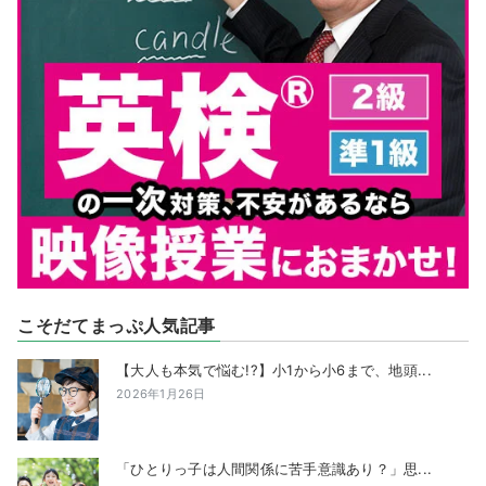
こそだてまっぷ人気記事
【大人も本気で悩む!?】小1から小6まで、地頭...
2026年1月26日
「ひとりっ子は人間関係に苦手意識あり？」思...