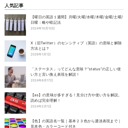
人気記事
【曜日の英語１週間】月曜/火曜/水曜/木曜/金曜/土曜/
日曜：略や暗記法
2024年10月10日
X（旧Twitter）のセンシティブ（英語）の意味と解除
方法とは？
2026年1月1日
「ステータス」ってどんな意味？”status”の正しい使
い方と言い換え表現を解説！
2024年6月17日
【as】の意味が多すぎる！見分け方や使い方を解説。
読めば完全理解！
2024年2月1日
【色】の英語名一覧｜基本２３色から濃淡表現まで｜
見本色・カラーコード付き