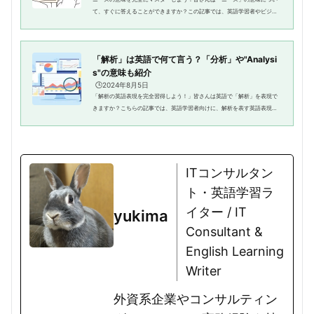
て、すぐに答えることができますか？この記事では、英語学習者やビジネ
ス初心者に向けて、「ニーズ」の意味や使い方を詳しく解説していきま
す。言い換えの表現やビジネスシ...
「解析」は英語で何て言う？「分析」や"Analysi
s"の意味も紹介
🕒️2024年8月5日
「解析の英語表現を完全習得しよう！」皆さんは英語で「解析」を表現で
きますか？こちらの記事では、英語学習者向けに、解析を表す英語表現の
種類や使い方、さらには具体的な例文を紹介します。解析に関する英語表
現が分からなくて困っている人...
ITコンサルタン
ト・英語学習ラ
イター / IT
yukima
Consultant &
English Learning
Writer
外資系企業やコンサルティン