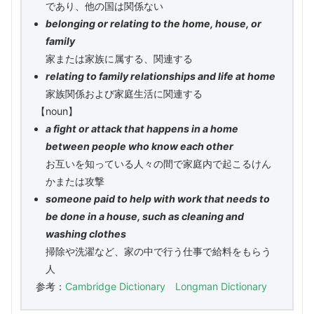
であり、他の国は関係ない
belonging or relating to the home, house, or
family
家または家族に属する、関連する
relating to family relationships and life at home
家族関係および家庭生活に関連する
【noun】
a fight or attack that happens in a home
between people who know each other
お互いを知っている人々の間で家庭内で起こるけん
かまたは攻撃
someone paid to help with work that needs to
be done in a house, such as cleaning and
washing clothes
掃除や洗濯など、家の中で行う仕事で給料をもらう
人
参考：
Cambridge Dictionary
Longman Dictionary