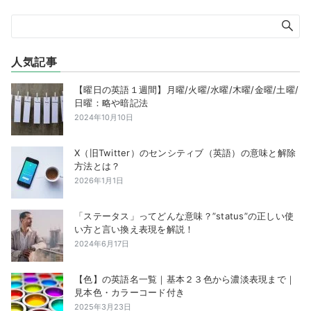
人気記事
【曜日の英語１週間】月曜/火曜/水曜/木曜/金曜/土曜/
日曜：略や暗記法
2024年10月10日
X（旧Twitter）のセンシティブ（英語）の意味と解除
方法とは？
2026年1月1日
「ステータス」ってどんな意味？”status”の正しい使
い方と言い換え表現を解説！
2024年6月17日
【色】の英語名一覧｜基本２３色から濃淡表現まで｜
見本色・カラーコード付き
2025年3月23日