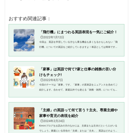
おすすめ関連記事：
「飛行機」にまつわる英語表現を一気にご紹介！
🕒️2022年1月12日
今回は、英語を学習している方なら乗る機会も多くなるかもしれない「飛
行機」についての英語をご紹介していきますよ！単語としては簡単ですぐ
に思いつくものですが、いざ飛行機に乗り、トランジットをした時に外国
の人ばかりだと飛行機内で使え...
「家事」は英語で何て?家と仕事の雑務の言い分
けもチェック!
🕒️2022年8月7日
今回のテーマは「家事」です。「家事」の英単語をニュアンスを含めてご
紹介します。合わせて、家庭以外でも使える「雑務・雑用」についてもお
伝えします。家事のそれぞれのタスクの英語表現もリストアップしたの
で、参考にしてみて下さいね。「...
「主婦」の英語って何て言う？主夫、専業主婦や
家事や育児の表現を紹介
🕒️2024年2月24日
Kiminiブログをお読みの方のなかには、主婦または主夫だという人がいる
でしょう。家庭にいる存在の「主婦」または「主夫」、英語はどのような