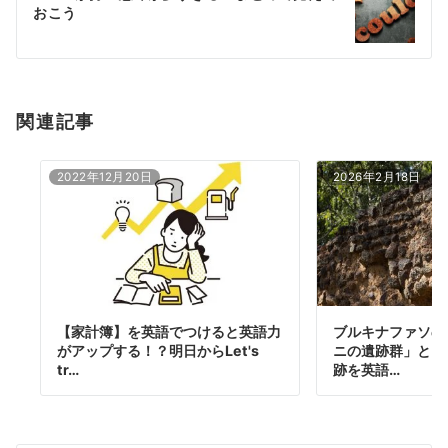
シ
おこう
ョ
ン
関連記事
2022年12月20日
2026年2月18日
【家計簿】を英語でつけると英語力
ブルキナファソの
がアップする！？明日からLet's
ニの遺跡群」とは
tr…
跡を英語…