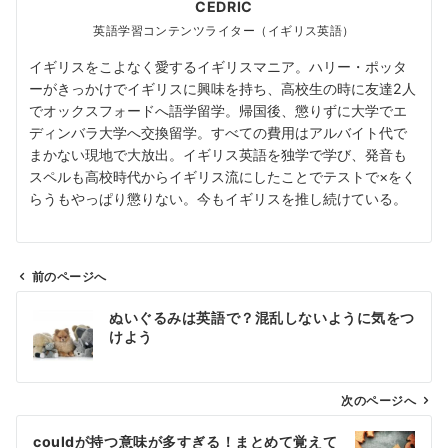
CEDRIC
英語学習コンテンツライター（イギリス英語）
イギリスをこよなく愛するイギリスマニア。ハリー・ポッタ
ーがきっかけでイギリスに興味を持ち、高校生の時に友達2人
でオックスフォードへ語学留学。帰国後、懲りずに大学でエ
ディンバラ大学へ交換留学。すべての費用はアルバイト代で
まかない現地で大放出。イギリス英語を独学で学び、発音も
スペルも高校時代からイギリス流にしたことでテストで×をく
らうもやっぱり懲りない。今もイギリスを推し続けている。
前のページへ
投
ぬいぐるみは英語で？混乱しないように気をつ
稿
けよう
ナ
ビ
ゲ
次のページへ
ー
couldが持つ意味が多すぎる！まとめて覚えて