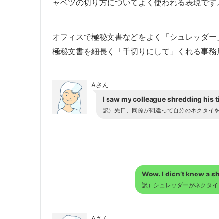
ャベツの切り方についてよく使われる表現です
オフィスで極秘文書などをよく「シュレッダー
極秘文書を細長く「千切りにして」くれる事務
Aさん
I saw my colleague shredding his ti
訳）先日、同僚が間違って自分のネクタイ
Wow. I didn’t know a sh
訳）シュレッダーがネクタイ
Aさん