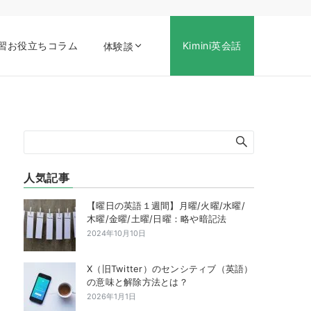
習お役立ちコラム
Kimini英会話
体験談
人気記事
【曜日の英語１週間】月曜/火曜/水曜/
木曜/金曜/土曜/日曜：略や暗記法
2024年10月10日
X（旧Twitter）のセンシティブ（英語）
の意味と解除方法とは？
2026年1月1日