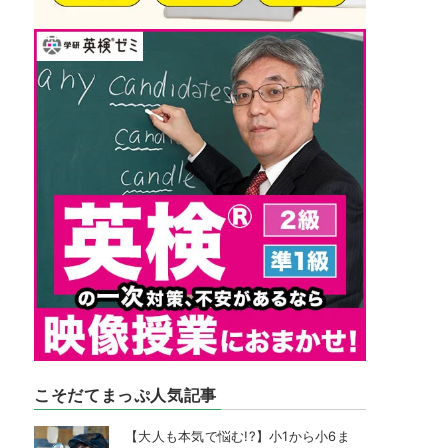
こそだてまっぷ人気記事
【大人も本気で悩む!?】小1から小6ま