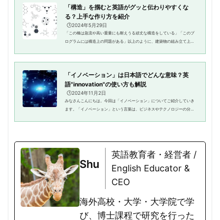
「構造」を掴むと英語がグッと伝わりやすくな
る？上手な作り方を紹介
🕒️2024年5月29日
「この橋は急流や高い重量にも耐えうる頑丈な構造をしている」「このプ
ログラムには構造上の問題がある」以上のように、建築物の組み立て上の
仕組みや、構成要素の組み合わせのことを「構造」と言いますよね。英語
を話す外国人が「構造」を英語...
「イノベーション」は日本語でどんな意味？英
語"innovation"の使い方も解説
🕒️2024年11月2日
みなさんこんにちは。今回は「イノベーション」についてご紹介していき
ます。「イノベーション」という言葉は、ビジネスやテクノロジーの分野
で頻繁に使われます。この記事では、「イノベーション」の基本的な意味
から、英語での適切な表現、さ...
英語教育者・経営者 /
Shu
English Educator &
CEO
海外高校・大学・大学院で学
び、博士課程で研究を行った