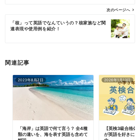
ビ
ゲ
次のページへ
ー
「核」って英語でなんていうの？核家族など関
シ
連表現や使用例を紹介！
ョ
ン
関連記事
2023年8月7日
2026年1月13日
「海岸」は英語で何て言う？ 全4種
【英検3級合格体
類の違いを、海を表す英語も含めて
が英語を好きにな