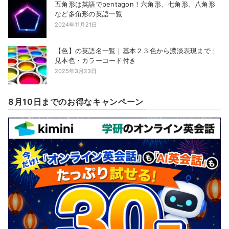
五角形は英語でpentagon！六角形、七角形、八角形
など多角形の英語一覧
2024年11月21日
【色】の英語名一覧｜基本２３色から濃淡表現まで｜
見本色・カラーコード付き
2025年3月23日
8月10日までのお得なキャンペーン