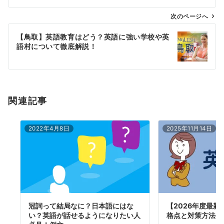
ビ
ゲ
次のページへ
ー
【鳥取】英語教育はどう？英語に強い学校や英
シ
語村について徹底解説！
ョ
ン
関連記事
2022年4月8日
2025年11月14日
冠詞って結局なに？日本語にはな
【2026年度最新
い？英語が話せるようになりたい人
格点と対策方法の