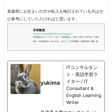
青森県にお住まいの方や転入を検討されている方はぜ
ひ参考にしていただければと思います。
学研教室
https://www.889100.com/search
学研教室のウェブサイトです。学研教室は、幼児･小学生･中学生の「認知
能力＋非認知能力＝生きる力」をはぐくむ学研教室（算数/数学･国語･英
語）です。
ITコンサルタン
ト・英語学習ラ
イター / IT
yukima
Consultant &
English Learning
Writer