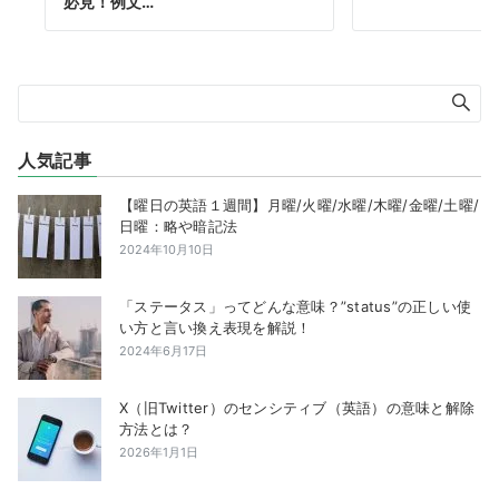
必見！例文…
人気記事
【曜日の英語１週間】月曜/火曜/水曜/木曜/金曜/土曜/
日曜：略や暗記法
2024年10月10日
「ステータス」ってどんな意味？”status”の正しい使
い方と言い換え表現を解説！
2024年6月17日
X（旧Twitter）のセンシティブ（英語）の意味と解除
方法とは？
2026年1月1日