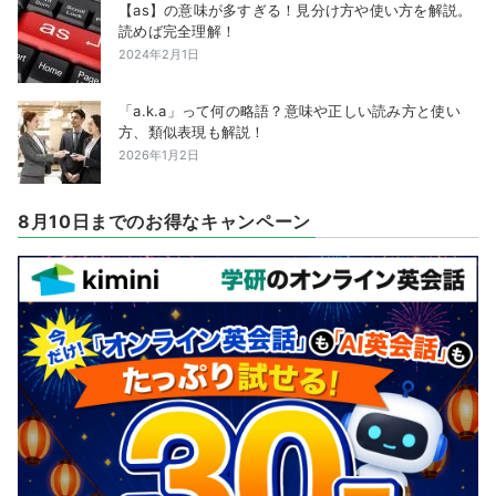
【as】の意味が多すぎる！見分け方や使い方を解説。
読めば完全理解！
2024年2月1日
「a.k.a」って何の略語？意味や正しい読み方と使い
方、類似表現も解説！
2026年1月2日
8月10日までのお得なキャンペーン