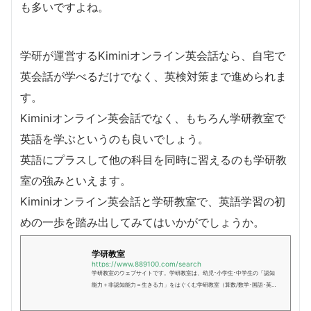
も多いですよね。
学研が運営するKiminiオンライン英会話なら、自宅で
英会話が学べるだけでなく、英検対策まで進められま
す。
Kiminiオンライン英会話でなく、もちろん学研教室で
英語を学ぶというのも良いでしょう。
英語にプラスして他の科目を同時に習えるのも学研教
室の強みといえます。
Kiminiオンライン英会話と学研教室で、英語学習の初
めの一歩を踏み出してみてはいかがでしょうか。
学研教室
https://www.889100.com/search
学研教室のウェブサイトです。学研教室は、幼児･小学生･中学生の「認知
能力＋非認知能力＝生きる力」をはぐくむ学研教室（算数/数学･国語･英
語）です。