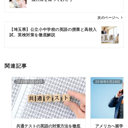
ナ
ビ
ゲ
次のページへ
ー
【埼玉県】公立小中学校の英語の授業と高校入
シ
試、英検対策を徹底解説
ョ
ン
関連記事
2021年11月26日
2018年5月29日
共通テストの英語の対策方法を徹底
アメリカへ留学・