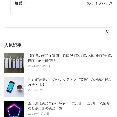
解説！
のライフハック6
人気記事
【曜日の英語１週間】月曜/火曜/水曜/木曜/金曜/土曜/
日曜：略や暗記法
2024年10月10日
X（旧Twitter）のセンシティブ（英語）の意味と解除
方法とは？
2026年1月1日
五角形は英語でpentagon！六角形、七角形、八角形
など多角形の英語一覧
2024年11月21日