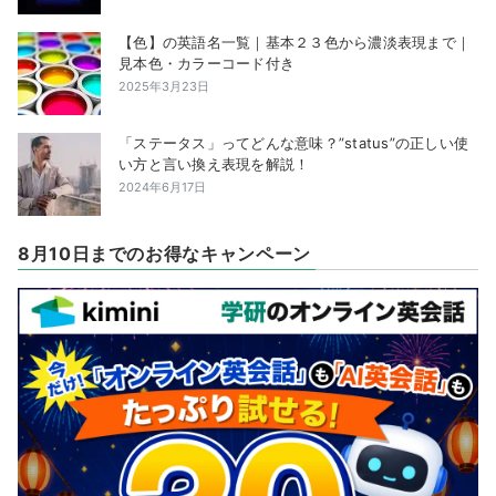
【色】の英語名一覧｜基本２３色から濃淡表現まで｜
見本色・カラーコード付き
2025年3月23日
「ステータス」ってどんな意味？”status”の正しい使
い方と言い換え表現を解説！
2024年6月17日
8月10日までのお得なキャンペーン