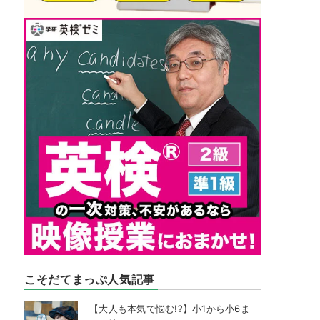
こそだてまっぷ人気記事
【大人も本気で悩む!?】小1から小6ま