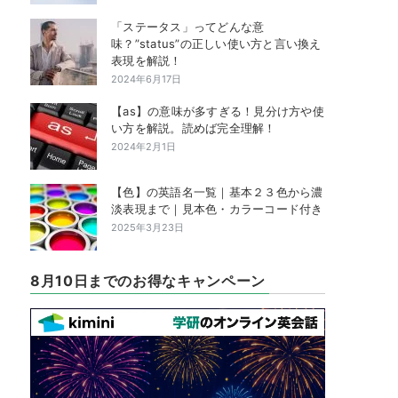
「ステータス」ってどんな意
味？”status”の正しい使い方と言い換え
表現を解説！
2024年6月17日
【as】の意味が多すぎる！見分け方や使
い方を解説。読めば完全理解！
2024年2月1日
【色】の英語名一覧｜基本２３色から濃
淡表現まで｜見本色・カラーコード付き
2025年3月23日
8月10日までのお得なキャンペーン