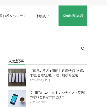
習お役立ちコラム
Kimini英会話
体験談
人気記事
【曜日の英語１週間】月曜/火曜/水曜/
木曜/金曜/土曜/日曜：略や暗記法
2024年10月10日
X（旧Twitter）のセンシティブ（英語）
の意味と解除方法とは？
2026年1月1日