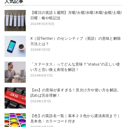
人気記事
【曜日の英語１週間】月曜/火曜/水曜/木曜/金曜/土曜/
日曜：略や暗記法
2024年10月10日
X（旧Twitter）のセンシティブ（英語）の意味と解除
方法とは？
2026年1月1日
「ステータス」ってどんな意味？”status”の正しい使
い方と言い換え表現を解説！
2024年6月17日
【as】の意味が多すぎる！見分け方や使い方を解説。
読めば完全理解！
2024年2月1日
【色】の英語名一覧｜基本２３色から濃淡表現まで｜
見本色・カラーコード付き