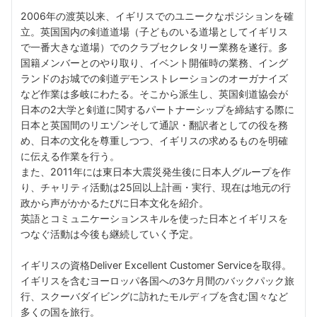
2006年の渡英以来、イギリスでのユニークなポジションを確
立。英国国内の剣道道場（子どものいる道場としてイギリス
で一番大きな道場）でのクラブセクレタリー業務を遂行。多
国籍メンバーとのやり取り、イベント開催時の業務、イング
ランドのお城での剣道デモンストレーションのオーガナイズ
など作業は多岐にわたる。そこから派生し、英国剣道協会が
日本の2大学と剣道に関するパートナーシップを締結する際に
日本と英国間のリエゾンそして通訳・翻訳者としての役を務
め、日本の文化を尊重しつつ、イギリスの求めるものを明確
に伝える作業を行う。
また、2011年には東日本大震災発生後に日本人グループを作
り、チャリティ活動は25回以上計画・実行、現在は地元の行
政から声がかかるたびに日本文化を紹介。
英語とコミュニケーションスキルを使った日本とイギリスを
つなぐ活動は今後も継続していく予定。
イギリスの資格Deliver Excellent Customer Serviceを取得。
イギリスを含むヨーロッパ各国への3ケ月間のバックパック旅
行、スクーバダイビングに訪れたモルディブを含む国々など
多くの国を旅行。