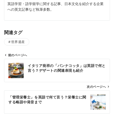
英語学習・語学留学に関する記事、日本文化を紹介する企業
への英文記事など執筆多数。
関連タグ
世界遺産
前のページへ
投
イタリア発祥の「パンナコッタ」は英語で何と
稿
言う？デザートの関連表現も紹介
ナ
ビ
ゲ
次のページへ
ー
「管理栄養士」を英語で何て言う？栄養士に関
シ
する略語や発音まで
ョ
ン