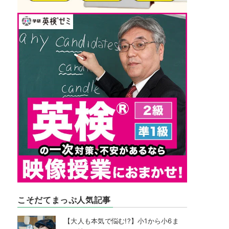
こそだてまっぷ人気記事
【大人も本気で悩む!?】小1から小6ま