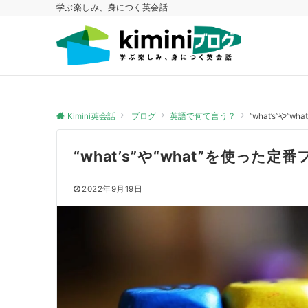
学ぶ楽しみ、身につく英会話
Kimini英会話
ブログ
英語で何て言う？
“what’s”
“what’s”や“what”を使っ
2022年9月19日