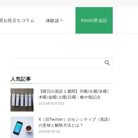
習お役立ちコラム
Kimini英会話
体験談
人気記事
【曜日の英語１週間】月曜/火曜/水曜/
木曜/金曜/土曜/日曜：略や暗記法
2024年10月10日
X（旧Twitter）のセンシティブ（英語）
の意味と解除方法とは？
2026年1月1日