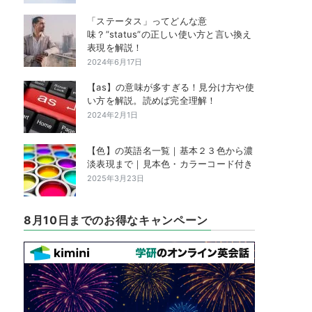
「ステータス」ってどんな意
味？”status”の正しい使い方と言い換え
表現を解説！
2024年6月17日
【as】の意味が多すぎる！見分け方や使
い方を解説。読めば完全理解！
2024年2月1日
【色】の英語名一覧｜基本２３色から濃
淡表現まで｜見本色・カラーコード付き
2025年3月23日
8月10日までのお得なキャンペーン