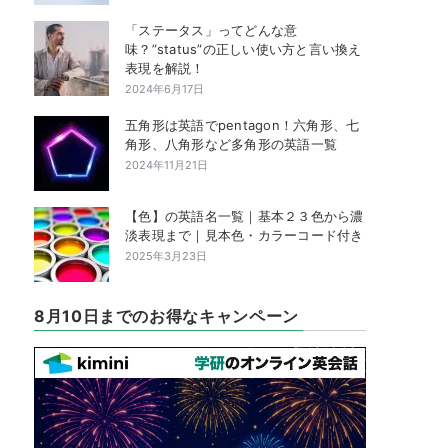
「ステータス」ってどんな意
味？”status”の正しい使い方と言い換え
表現を解説！
2024年6月17日
五角形は英語でpentagon！六角形、七
角形、八角形など多角形の英語一覧
2024年11月21日
【色】の英語名一覧｜基本２３色から濃
淡表現まで｜見本色・カラーコード付き
2025年3月23日
8月10日までのお得なキャンペーン