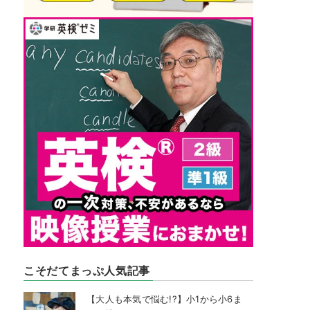
こそだてまっぷ人気記事
【大人も本気で悩む!?】小1から小6ま