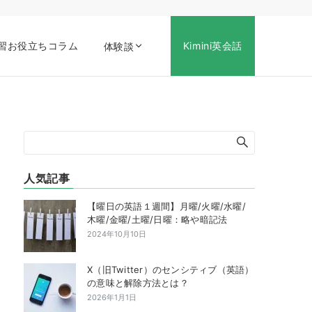
習お役立ちコラム
Kimini英会話
体験談
人気記事
【曜日の英語１週間】月曜/火曜/水曜/
木曜/金曜/土曜/日曜：略や暗記法
2024年10月10日
X（旧Twitter）のセンシティブ（英語）
の意味と解除方法とは？
2026年1月1日